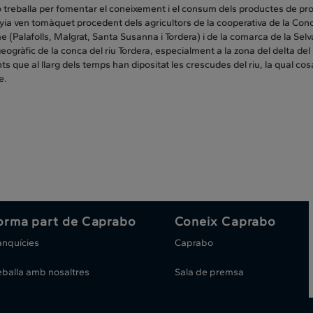
treballa per fomentar el coneixement i el consum dels productes de proxi
a ven tomàquet procedent dels agricultors de la cooperativa de la Conca
(Palafolls, Malgrat, Santa Susanna i Tordera) i de la comarca de la Selv
geogràfic de la conca del riu Tordera, especialment a la zona del delta de
s que al llarg dels temps han dipositat les crescudes del riu, la qual cosa 
e.
orma part de Caprabo
Coneix Caprabo
anquícies
Caprabo
eballa amb nosaltres
Sala de premsa