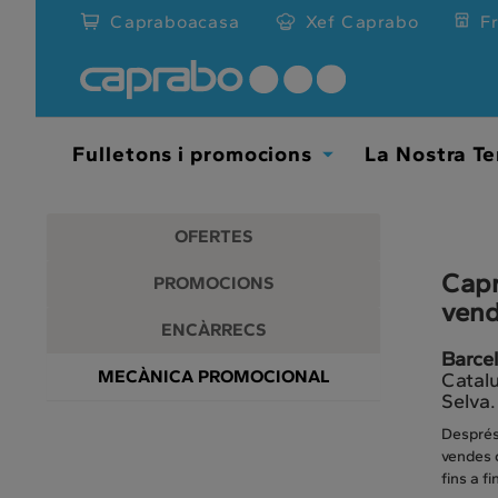
Promocions
Anar
Capraboacasa
Xef Caprabo
F
al
i
contingut
principal
descomptes
de
la
als
pàgina
Fulletons i promocions
La Nostra Te
Toggle
nostres
Dropdown
supermercats
OFERTES
Capr
PROMOCIONS
vend
ENCÀRRECS
Barcel
MECÀNICA PROMOCIONAL
Catalu
Selva.
Després 
vendes d
fins a f