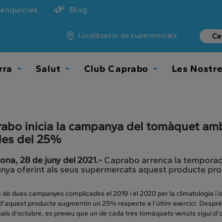
ranquícies
Blog
Localitzador de supermercats
rra
Salut
Club Caprabo
Les Nostr
Toggle
Toggle
Toggle
Dropdown
Dropdown
Dropdown
abo inicia la campanya del tomàquet am
es del 25%
ona, 28 de juny del 2021.-
Caprabo arrenca la temporad
nya oferint als seus supermercats aquest producte proc
de dues campanyes complicades el 2019 i el 2020 per la climatologia i 
'aquest producte augmentin un 25% respecte a l'últim exercici. Després
inals d'octubre, es preveu que un de cada tres tomàquets venuts sigui d'o