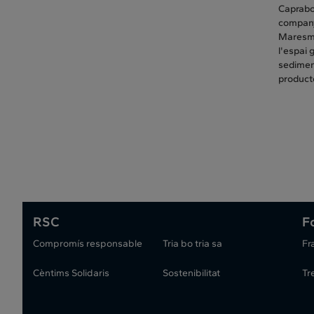
Caprabo 
companyi
Maresme 
l'espai 
sediment
product
RSC
F
Compromís responsable
Tria bo tria sa
Fr
Cèntims Solidaris
Sostenibilitat
Tr