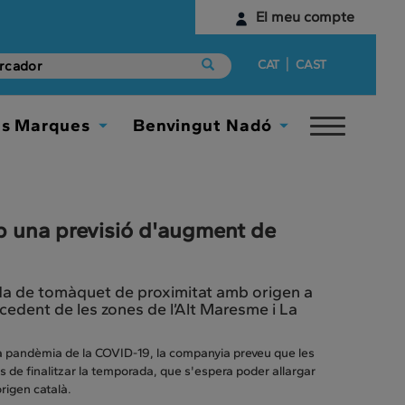
El meu compte
Identifica't
|
CAT
CAST
Encara no tens un compte digital?
es Marques
Benvingut Nadó
Toggle
Comença aquí
Toggle
Toggle
navigat
Dropdown
Dropdown
b una previsió d'augment de
a de tomàquet de proximitat amb origen a
edent de les zones de l’Alt Maresme i La
la pandèmia de la COVID-19, la companyia preveu que les
 de finalitzar la temporada, que s'espera poder allargar
rigen català.