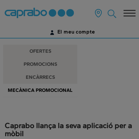
Promocions
Anar
al
Tog
i
contingut
principal
nav
descomptes
de
El meu compte
la
als
pàgina
IDENTIFICA'T
nostres
OFERTES
supermercats
ENCARA NO TENS UN COMPTE DIGITAL?
PROMOCIONS
COMENÇA AQUÍ
ENCÀRRECS
MECÀNICA PROMOCIONAL
Caprabo llança la seva aplicació per a
mòbil