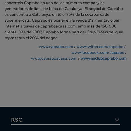
converteix Caprabo en una de les primeres companyies
generadores de llocs de feina de Catalunya. El negoci de Caprabo
es concentra a Catalunya, on té el 75% de la seva xarxa de
supermercats. Caprabo és pioner en la venda d'alimentació per
Internet a través de capraboacasa.com, amb més de 150.000
clients. Des de 2007, Caprabo forma part del Grup Eroski del qual
representa el 20% del negoci.
www.caprabo.com
/
www.twitter.com/caprabo
/
www.facebook.com/caprabo
/
www.capraboacasa.com
/
www.miclubcaprabo.com
RSC