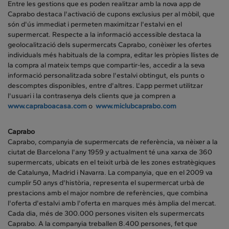
Entre les gestions que es poden realitzar amb la nova app de
Caprabo destaca l'activació de cupons exclusius per al mòbil, que
són d'ús immediat i permeten maximitzar l'estalvi en el
supermercat. Respecte a la informació accessible destaca la
geolocalització dels supermercats Caprabo, conèixer les ofertes
individuals més habituals de la compra, editar les pròpies llistes de
la compra al mateix temps que compartir-les, accedir a la seva
informació personalitzada sobre l'estalvi obtingut, els punts o
descomptes disponibles, entre d'altres. L'app permet utilitzar
l'usuari i la contrasenya dels clients que ja compren a
www.capraboacasa.com
o
www.miclubcaprabo.com
Caprabo
Caprabo, companyia de supermercats de referència, va nèixer a la
ciutat de Barcelona l'any 1959 y actualment té una xarxa de 360
supermercats, ubicats en el teixit urbà de les zones estratègiques
de Catalunya, Madrid i Navarra. La companyia, que en el 2009 va
cumplir 50 anys d'història, representa el supermercat urbà de
prestacions amb el major nombre de referències, que combina
l'oferta d'estalvi amb l'oferta en marques més àmplia del mercat.
Cada dia, més de 300.000 persones visiten els supermercats
Caprabo. A la companyia treballen 8.400 persones, fet que