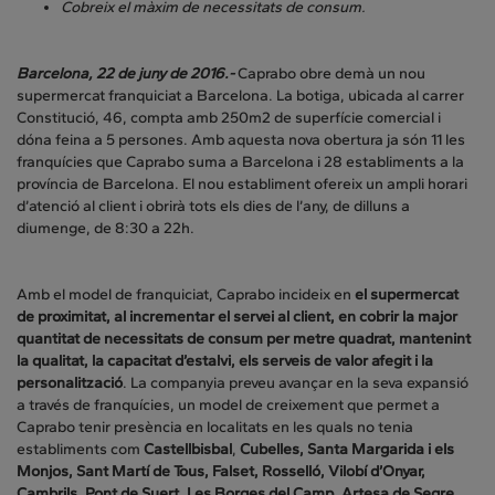
Cobreix el màxim de necessitats de consum.
Barcelona, 22 de juny de 2016.-
Caprabo obre demà un nou
supermercat franquiciat a Barcelona. La botiga, ubicada al carrer
Constitució, 46, compta amb 250m2 de superfície comercial i
dóna feina a 5 persones. Amb aquesta nova obertura ja són 11 les
franquícies que Caprabo suma a Barcelona i 28 establiments a la
província de Barcelona. El nou establiment ofereix un ampli horari
d’atenció al client i obrirà tots els dies de l’any, de dilluns a
diumenge, de 8:30 a 22h.
Amb el model de franquiciat, Caprabo incideix en
el supermercat
de proximitat, al incrementar el servei al client, en cobrir la major
quantitat de necessitats de consum per metre quadrat, mantenint
la qualitat, la capacitat d’estalvi, els serveis de valor afegit i la
personalització
. La companyia preveu avançar en la seva expansió
a través de franquícies, un model de creixement que permet a
Caprabo tenir presència en localitats en les quals no tenia
establiments com
Castellbisbal
,
Cubelles, Santa Margarida i els
Monjos, Sant Martí de Tous, Falset, Rosselló, Vilobí d’Onyar,
Cambrils, Pont de Suert, Les Borges del Camp, Artesa de Segre,