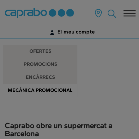
Promocions
Anar
al
Tog
i
contingut
principal
nav
descomptes
de
El meu compte
la
als
pàgina
IDENTIFICA'T
nostres
OFERTES
supermercats
ENCARA NO TENS UN COMPTE DIGITAL?
PROMOCIONS
COMENÇA AQUÍ
ENCÀRRECS
MECÀNICA PROMOCIONAL
Caprabo obre un supermercat a
Barcelona