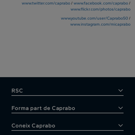
www.twitter.com/caprabo
/
www.facebook.com/caprabo
/
www.flickr.com/photos/caprabo
www.youtube.com/user/Caprabo50
/
www.instagram.com/micaprabo
RSC
Forma part de Caprabo
Coneix Caprabo