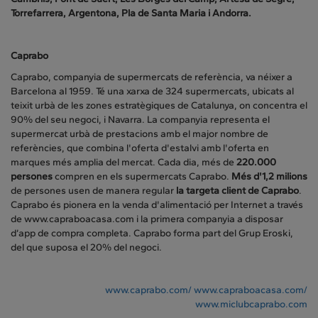
Torrefarrera, Argentona, Pla de Santa Maria i Andorra.
Caprabo
Caprabo, companyia de supermercats de referència, va néixer a
Barcelona al 1959. Té una xarxa de 324 supermercats, ubicats al
teixit urbà de les zones estratègiques de Catalunya, on concentra el
90% del seu negoci, i Navarra. La companyia representa el
supermercat urbà de prestacions amb el major nombre de
referències, que combina l'oferta d'estalvi amb l'oferta en
marques més amplia del mercat. Cada dia, més de
220.000
persones
compren en els supermercats Caprabo.
Més d'1,2 milions
de persones usen de manera regular
la targeta client de Caprabo
.
Caprabo és pionera en la venda d'alimentació per Internet a través
de www.capraboacasa.com i la primera companyia a disposar
d’app de compra completa. Caprabo forma part del Grup Eroski,
del que suposa el 20% del negoci.
www.caprabo.com/
www.capraboacasa.com/
www.miclubcaprabo.com