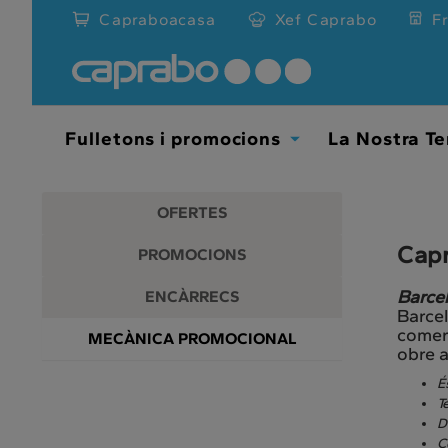
Promocions
Anar
Capraboacasa
Xef Caprabo
F
al
i
contingut
principal
descomptes
de
la
als
pàgina
Fulletons i promocions
La Nostra Te
Toggle
nostres
Dropdown
supermercats
OFERTES
Capr
PROMOCIONS
Barcel
ENCÀRRECS
Barcel
comerc
MECÀNICA PROMOCIONAL
obre 
É
T
D
C