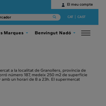
El meu compte
Identifica't
|
CAT
CAST
Encara no tens un compte digital?
es Marques
Benvingut Nadó
Toggle
Comença aquí
Toggle
Toggle
navigat
Dropdown
Dropdown
cat a la localitat de Granollers, província de
 Corró número 187, medeix 250 m2 de superfície
ny amb un horari de 8 a 23h. El supermercat