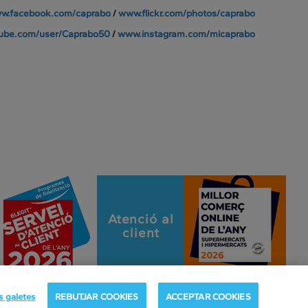
w.facebook.com/caprabo
/
www.flickr.com/photos/caprabo
ube.com/user/Caprabo50
/
www.instagram.com/micaprabo
Atenció al
client
s galetes
REBUTJAR COOKIES
ACCEPTAR COOKIES