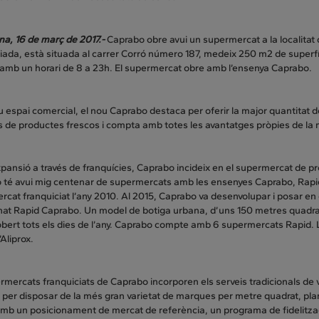
na, 16 de març de 2017.-
Caprabo obre avui un supermercat a la localitat 
iada, està situada al carrer Corró número 187, medeix 250 m2 de superfíc
 amb un horari de 8 a 23h. El supermercat obre amb l’ensenya Caprabo.
u espai comercial, el nou Caprabo destaca per oferir la major quantitat 
s de productes frescos i compta amb totes les avantatges pròpies de la
pansió a través de franquícies, Caprabo incideix en el supermercat de pro
té avui mig centenar de supermercats amb les ensenyes Caprabo, Rapid i
cat franquiciat l’any 2010. Al 2015, Caprabo va desenvolupar i posar en
at Rapid Caprabo. Un model de botiga urbana, d’uns 150 metres quadrats
obert tots els dies de l’any. Caprabo compte amb 6 supermercats Rapid. L’
Aliprox.
rmercats franquiciats de Caprabo incorporen els serveis tradicionals de
per disposar de la més gran varietat de marques per metre quadrat, pla
amb un posicionament de mercat de referència, un programa de fidelitza