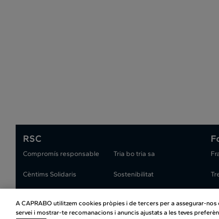
RSC
F
Compromís responsable
Tria bo tria sa
Fr
Cèntims Solidaris
Sostenibilitat
Tr
A CAPRABO utilitzem cookies pròpies i de tercers per a assegurar-nos qu
Atenció al client
|
Copyrig
servei i mostrar-te recomanacions i anuncis ajustats a les teves preferèn
Condiciones del club
|
Pol