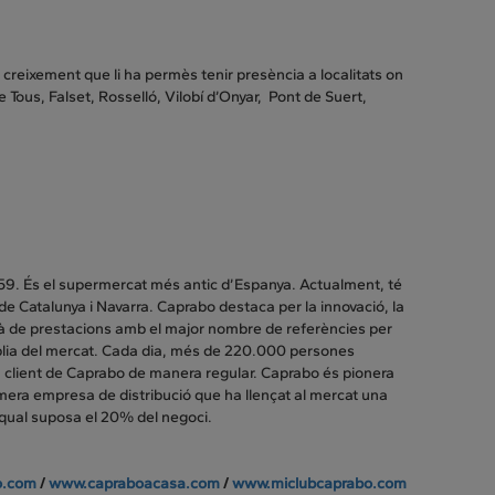
creixement que li ha permès tenir presència a localitats on
Tous, Falset, Rosselló, Vilobí d’Onyar, Pont de Suert,
59. És el supermercat més antic d’Espanya. Actualment, té
de Catalunya i Navarra. Caprabo destaca per la innovació, la
urbà de prestacions amb el major nombre de referències per
plia del mercat. Cada dia, més de 220.000 persones
 client de Caprabo de manera regular. Caprabo és pionera
imera empresa de distribució que ha llençat al mercat una
qual suposa el 20% del negoci.
o.com
/
www.capraboacasa.com
/
www.miclubcaprabo.com