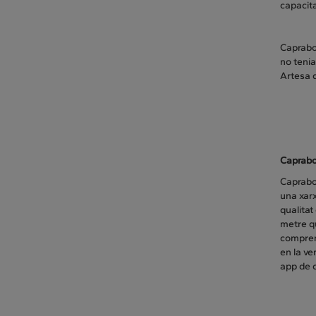
capacita
Caprabo 
no tenia
Artesa d
Caprab
Caprabo
una xarx
qualitat
metre q
compren
en la ve
app de 