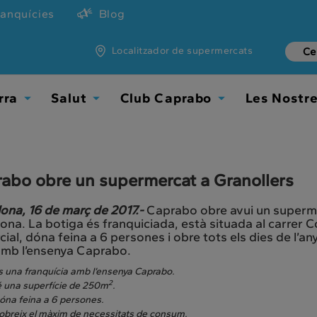
ranquícies
Blog
Localitzador de supermercats
rra
Salut
Club Caprabo
Les Nostr
Toggle
Toggle
Toggle
Dropdown
Dropdown
Dropdown
abo obre un supermercat a Granollers
ona, 16 de març de 2017.-
Caprabo obre avui un supermer
ona. La botiga és franquiciada, està situada al carrer
ial, dóna feina a 6 persones i obre tots els dies de l’a
amb l’ensenya Caprabo.
s una franquícia amb l’ensenya Caprabo.
2
é una superfície de 250m
.
óna feina a 6 persones.
obreix el màxim de necessitats de consum.