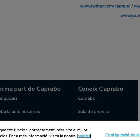
www.twitter.com/caprabo
/
ww
www.yout
orma part de Caprabo
Coneix Caprabo
anquícies
Caprabo
eballa amb nosaltres
Sala de premsa
e tot funcioni correctament, oferir-te el millor
ht
|
Política de cookies
|
Avís legal
|
Canal intern d'informació
Configuració de le
cies. Per a més informació, visita la nostra
política
ítica de Protección de datos
-
© 2025 Caprabo, S.A.U. Tots els drets reservats