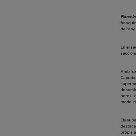
Barcelo
franquic
de l’any
En el se
seccion
Amb l’ex
Caprabo 
supermer
denomin
hores i 
model d’
Els supe
destaca 
pròpia 