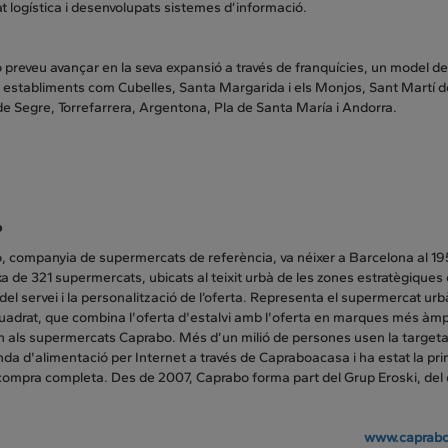
t logística i desenvolupats sistemes d’informació.
preveu avançar en la seva expansió a través de franquícies, un model de 
 establiments com Cubelles, Santa Margarida i els Monjos, Sant Martí de 
e Segre, Torrefarrera, Argentona, Pla de Santa María i Andorra.
o
, companyia de supermercats de referència, va néixer a Barcelona al 19
a de 321 supermercats, ubicats al teixit urbà de les zones estratègiques 
 del servei i la personalització de l’oferta. Representa el supermercat 
uadrat, que combina l'oferta d'estalvi amb l'oferta en marques més àm
 als supermercats Caprabo. Més d’un milió de persones usen la targeta
nda d'alimentació per Internet a través de Capraboacasa i ha estat la pr
compra completa. Des de 2007, Caprabo forma part del Grup Eroski, del 
www.caprab