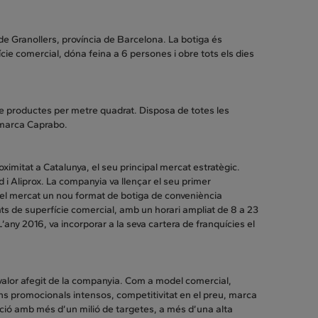
de Granollers, província de Barcelona. La botiga és
ie comercial, dóna feina a 6 persones i obre tots els dies
de productes per metre quadrat. Disposa de totes les
 marca Caprabo.
ximitat a Catalunya, el seu principal mercat estratègic.
 Aliprox. La companyia va llençar el seu primer
 el mercat un nou format de botiga de conveniència
 de superfície comercial, amb un horari ampliat de 8 a 23
any 2016, va incorporar a la seva cartera de franquícies el
 valor afegit de la companyia. Com a model comercial,
ns promocionals intensos, competitivitat en el preu, marca
ció amb més d’un milió de targetes, a més d’una alta