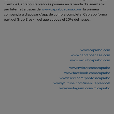
client de Caprabo. Caprabo és pionera en la venda d’alimentació
per Internet a través de
www.capraboacasa.com
i la primera
companyia a disposar d’app de compra completa. Caprabo forma
part del Grup Eroski, del que suposa el 20% del negoci.
www.caprabo.com
www.capraboacasa.com
www.miclubcaprabo.com
www.twitter.com/caprabo
www.facebook.com/caprabo
www.flickr.com/photos/caprabo
www.youtube.com/user/Caprabo50
www.instagram.com/micaprabo