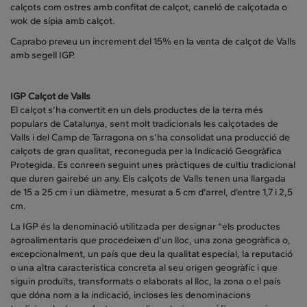
calçots com ostres amb confitat de calçot, caneló de calçotada o
wok de sípia amb calçot.
Caprabo preveu un increment del 15% en la venta de calçot de Valls
amb segell IGP.
IGP Calçot de Valls
El calçot s’ha convertit en un dels productes de la terra més
populars de Catalunya, sent molt tradicionals les calçotades de
Valls i del Camp de Tarragona on s’ha consolidat una producció de
calçots de gran qualitat, reconeguda per la Indicació Geogràfica
Protegida. Es conreen seguint unes pràctiques de cultiu tradicional
que duren gairebé un any. Els calçots de Valls tenen una llargada
de 15 a 25 cm i un diàmetre, mesurat a 5 cm d’arrel, d’entre 1,7 i 2,5
cm.
La IGP és la denominació utilitzada per designar “els productes
agroalimentaris que procedeixen d’un lloc, una zona geogràfica o,
excepcionalment, un país que deu la qualitat especial, la reputació
o una altra característica concreta al seu origen geogràfic i que
siguin produïts, transformats o elaborats al lloc, la zona o el país
que dóna nom a la indicació, incloses les denominacions