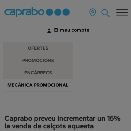
Promocions
Anar
al
Tog
i
contingut
principal
nav
descomptes
de
El meu compte
la
als
pàgina
IDENTIFICA'T
nostres
OFERTES
supermercats
ENCARA NO TENS UN COMPTE DIGITAL?
PROMOCIONS
COMENÇA AQUÍ
ENCÀRRECS
MECÀNICA PROMOCIONAL
Caprabo preveu incrementar un 15%
la venda de calçots aquesta