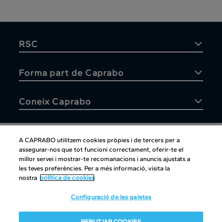
RSC
Forma part de Caprabo
Coneix Caprabo
A CAPRABO utilitzem cookies pròpies i de tercers per a
assegurar-nos que tot funcioni correctament, oferir-te el
Atenció al client
millor servei i mostrar-te recomanacions i anuncis ajustats a
les teves preferències. Per a més informació, visita la
nostra
política de cookies
Configuració de les galetes
Atenció al client
|
Copyright
|
Política de cookies
|
Avís legal
|
REBUTJAR COOKIES