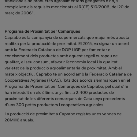
tradicionals de productes agroalimentaris geogràfics o no, si
compleixen els requisits mencionats al R(CE) 510/2006, del 20 de
març de 2006”.
Programa de Proximitat per Comarques
Caprabo és la companyia de supermercats que major més aposta
realitza per la producció de proximitat. El 2015, va signar un acord
amb la Federació Catalana de DOP i IGP per fomentar el
coneixement dels productes amb aquest segell europeu de
qualitat, el seu consum, afavorir l’economia local i la qualitat i
varietat de la producció agroalimentària de proximitat. Amb el
mateix objectiu, Caprabo té un acord amb la Federació Catalana de
Cooperatives Agràries (FCAC). Tots dos acords s’emmarquen en el
Programa de Proximitat per Comarques de Caprabo, pel qual s’hi
han introduït en els últims anys fins a 2.400 productes de
proximitat de les diferents comarques de Catalunya procedents
d’uns 300 petits productors i cooperatives agrícoles.
La producció de proximitat a Caprabo registra unes vendes de
28Mill€ anuals.