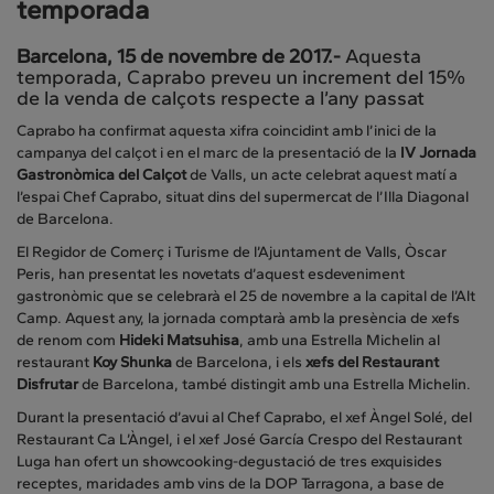
temporada
Barcelona, 15 de novembre de 2017.-
Aquesta
temporada, Caprabo preveu un increment del 15%
de la venda de calçots respecte a l’any passat
Caprabo ha confirmat aquesta xifra coincidint amb l’inici de la
campanya del calçot i en el marc de la presentació de la
IV Jornada
Gastronòmica del Calçot
de Valls, un acte celebrat aquest matí a
l’espai Chef Caprabo, situat dins del supermercat de l’Illa Diagonal
de Barcelona.
El Regidor de Comerç i Turisme de l’Ajuntament de Valls, Òscar
Peris, han presentat les novetats d’aquest esdeveniment
gastronòmic que se celebrarà el 25 de novembre a la capital de l’Alt
Camp. Aquest any, la jornada comptarà amb la presència de xefs
de renom com
Hideki Matsuhisa
, amb una Estrella Michelin al
restaurant
Koy Shunka
de Barcelona, i els
xefs del Restaurant
Disfrutar
de Barcelona, també distingit amb una Estrella Michelin.
Durant la presentació d’avui al Chef Caprabo, el xef Àngel Solé, del
Restaurant Ca L’Àngel, i el xef José García Crespo del Restaurant
Luga han ofert un showcooking-degustació de tres exquisides
receptes, maridades amb vins de la DOP Tarragona, a base de