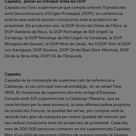
Caprabo, pioner en introduir totes les DOP
Caprabo és l’únic supermercat que compta amb els 11 productes
amb Denominacions d’Origen Protegies (DOP), en coherència
amb la seva radical aposta i compromís amb la producció de
proximitat. Els productes són: la DOP Arròs del Delta de l’Ebre, la
DOP Avellana de Reus, la DOP Formatge de l’Alt Urgell i la
Cerdanya, la DOP Mantega de l’Alt Urgell i la Cerdanya, la DOP
Mongeta del Ganxet, la DOP Pera de Lleida, les 5 DOP d’oli: la DOP
Les Garrigues, DOP Siurana, DOP Oli del Baix Ebre-Montsià, DOP
Oli de la Terra Alta, DOP Oli de l’Empordà
Caprabo
Caprabo és la companyia de supermercats de referència a
Catalunya, el seu principal mercat estratègic, on va néixer l’any
1959. És l’empresa de supermercats més antiga d’Espanya.
Compta amb 325 supermercats a Catalunya i Navarra, que es
caracteritzen per la seva innovació, la seva diferenciadora proposta
de productes frescos, la qualitat del servei, per comptar amb la
varietat més gran de marques per metre quadrat del mercat i pel
seu radical compromís amb els productes de proximitat. Cada dia,
més de 200.000 persones compren en els supermercats Caprabo.
Més d’un milió de persones utilitzen de manera regular la targeta