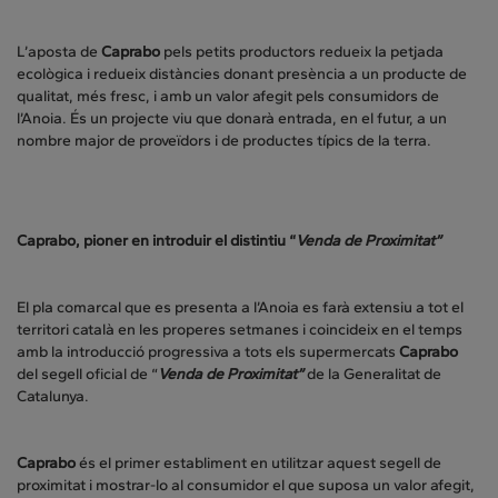
L’aposta de
Caprabo
pels petits productors redueix la petjada
ecològica i redueix distàncies donant presència a un producte de
qualitat, més fresc, i amb un valor afegit pels consumidors de
l’Anoia. És un projecte viu que donarà entrada, en el futur, a un
nombre major de proveïdors i de productes típics de la terra.
Caprabo, pioner en introduir el distintiu “
Venda de Proximitat”
El pla comarcal que es presenta a l’Anoia es farà extensiu a tot el
territori català en les properes setmanes i coincideix en el temps
amb la introducció progressiva a tots els supermercats
Caprabo
del segell oficial de “
Venda de Proximitat”
de la Generalitat de
Catalunya.
Caprabo
és el primer establiment en utilitzar aquest segell de
proximitat i mostrar-lo al consumidor el que suposa un valor afegit,