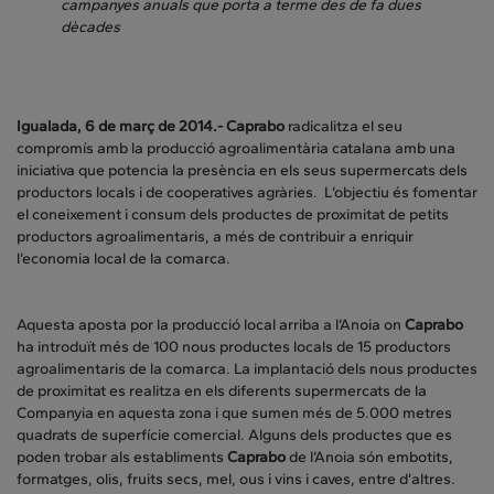
campanyes anuals que porta a terme des de fa dues
dècades
Igualada, 6 de març de 2014.- Caprabo
radicalitza el seu
compromís amb la producció agroalimentària catalana amb una
iniciativa que potencia la presència en els seus supermercats dels
productors locals i de cooperatives agràries. L’objectiu és fomentar
el coneixement i consum dels productes de proximitat de petits
productors agroalimentaris, a més de contribuir a enriquir
l’economia local de la comarca.
Aquesta aposta por la producció local arriba a l’Anoia on
Caprabo
ha introduït més de 100 nous productes locals de 15 productors
agroalimentaris de la comarca. La implantació dels nous productes
de proximitat es realitza en els diferents supermercats de la
Companyia en aquesta zona i que sumen més de 5.000 metres
quadrats de superfície comercial. Alguns dels productes que es
poden trobar als establiments
Caprabo
de l’Anoia són embotits,
formatges, olis, fruits secs, mel, ous i vins i caves, entre d’altres.