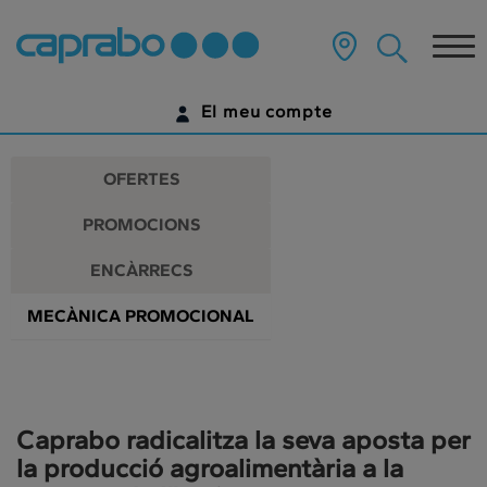
Promocions
Anar
al
Tog
i
contingut
principal
nav
descomptes
de
El meu compte
la
als
pàgina
IDENTIFICA'T
nostres
OFERTES
supermercats
ENCARA NO TENS UN COMPTE DIGITAL?
PROMOCIONS
COMENÇA AQUÍ
ENCÀRRECS
MECÀNICA PROMOCIONAL
Caprabo radicalitza la seva aposta per
la producció agroalimentària a la