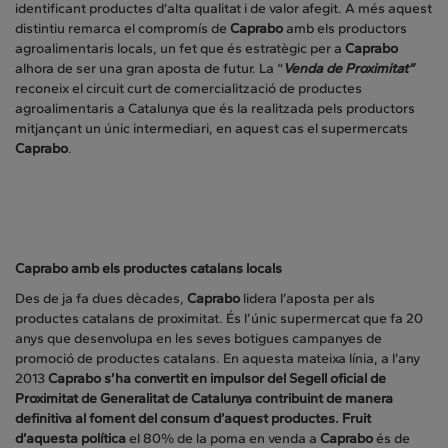
identificant productes d’alta qualitat i de valor afegit. A més aquest
distintiu remarca el compromís de
Caprabo
amb els productors
agroalimentaris locals, un fet que és estratègic per a
Caprabo
alhora de ser una gran aposta de futur. La “
Venda de Proximitat”
reconeix el circuit curt de comercialització de productes
agroalimentaris a Catalunya que és la realitzada pels productors
mitjançant un únic intermediari, en aquest cas el supermercats
Caprabo
.
Caprabo amb els productes catalans locals
Des de ja fa dues dècades,
Caprabo
lidera l’aposta per als
productes catalans de proximitat. És l’únic supermercat que fa 20
anys que desenvolupa en les seves botigues campanyes de
promoció de productes catalans. En aquesta mateixa línia, a l’any
2013
Caprabo s’ha convertit en impulsor del Segell oficial de
Proximitat de Generalitat de Catalunya contribuint de manera
definitiva al foment del consum d’aquest productes. Fruit
d’aquesta política
el 80% de la poma en venda a
Caprabo
és de