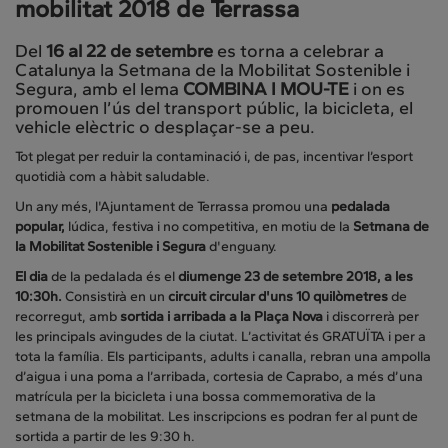
mobilitat 2018 de Terrassa
Del
16 al 22 de setembre
es torna a celebrar a
Catalunya la Setmana de la Mobilitat Sostenible i
Segura, amb el lema
COMBINA I MOU-TE
i on es
promouen l’ús del transport públic, la bicicleta, el
vehicle elèctric o desplaçar-se a peu.
Tot plegat per reduir la contaminació i, de pas, incentivar l’esport
quotidià com a hàbit saludable.
Un any més, l'Ajuntament de Terrassa promou una
pedalada
popular,
lúdica, festiva i no competitiva, en motiu de la
Setmana de
la Mobilitat Sostenible i Segura
d'enguany.
El dia
de la pedalada és el
diumenge 23 de setembre 2018, a les
10:30h.
Consistirà en un
circuit circular d'uns 10 quilòmetres
de
recorregut, amb
sortida i arribada a la Plaça Nova
i discorrerà per
les principals avingudes de la ciutat. L’activitat és GRATUÏTA i per a
tota la família. Els participants, adults i canalla, rebran una ampolla
d’aigua i una poma a l’arribada, cortesia de Caprabo, a més d’una
matrícula per la bicicleta i una bossa commemorativa de la
setmana de la mobilitat. Les inscripcions es podran fer al punt de
sortida a partir de les 9:30 h.