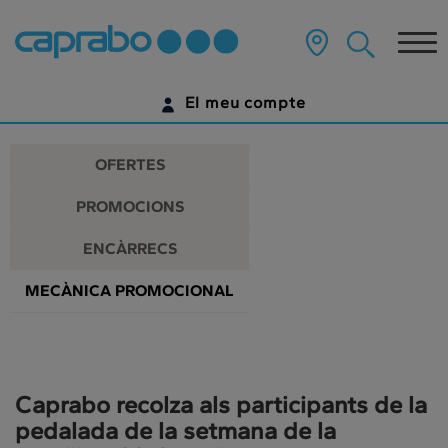
Promocions
Anar
al
Tog
i
contingut
principal
nav
descomptes
de
El meu compte
la
als
pàgina
IDENTIFICA'T
nostres
OFERTES
supermercats
ENCARA NO TENS UN COMPTE DIGITAL?
PROMOCIONS
COMENÇA AQUÍ
ENCÀRRECS
MECÀNICA PROMOCIONAL
Caprabo recolza als participants de la
pedalada de la setmana de la