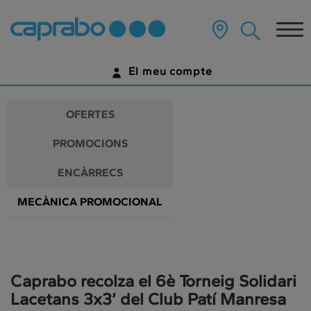
Promocions
Anar
al
Tog
i
contingut
principal
nav
descomptes
de
El meu compte
la
als
pàgina
IDENTIFICA'T
nostres
OFERTES
supermercats
ENCARA NO TENS UN COMPTE DIGITAL?
PROMOCIONS
COMENÇA AQUÍ
ENCÀRRECS
MECÀNICA PROMOCIONAL
Caprabo recolza el 6è Torneig Solidari
Lacetans 3x3’ del Club Patí Manresa