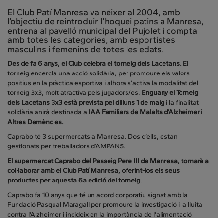
El Club Patí Manresa va néixer al 2004, amb
l’objectiu de reintroduir l’hoquei patins a Manresa,
entrena al pavelló municipal del Pujolet i compta
amb totes les categories, amb esportistes
masculins i femenins de totes les edats.
Des de fa 6 anys, el Club celebra el torneig dels Lacetans.
El
torneig encercla una acció solidària, per promoure els valors
positius en la pràctica esportiva i alhora s’activa la modalitat del
torneig 3x3, molt atractiva pels jugadors/es.
Enguany el Torneig
dels Lacetans 3x3 està prevista pel dilluns 1 de maig
i la finalitat
solidària anirà destinada a
l’AA Familiars de Malalts d’Alzheimer i
Altres Demències.
Caprabo té 3 supermercats a Manresa. Dos d’ells, estan
gestionats per treballadors d’AMPANS.
El supermercat Caprabo del Passeig Pere III de Manresa, tornarà a
col·laborar amb el Club Patí Manresa, oferint-los els seus
productes per aquesta 6a edició del torneig.
Caprabo fa 10 anys que té un acord corporatiu signat amb la
Fundació Pasqual Maragall per promoure la investigació i la lluita
contra l’Alzheimer i incideix en la importància de l’alimentació