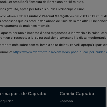
Ganduxer amb Borí i Fontestà de Barcelona de 45 minuts.
at és gratuïta, aptes per tots els públics i d'inscripció lliure.
o
col·labora amb la
Fundació Pasqual Maragall
des del 2013 en l’Estudi
AL
ls processos que es produeixen abans de l’inici de la malaltia i l’incidència
nvolupament de malalties mentals.
aposta per una alimentació sana mitjançant la innovació a la cuina, ofer
rant en el respecte a la cuina tradicional artesana i la dieta mediterràni
aprendre més sobre com millorar la salut del teu cervell, apropa’t i partici
ormació:
https://www.eventbrite.es/e/entradas-posa-el-cor-per-cuidar
orma part de Caprabo
Coneix Caprabo
anquícies
Caprabo