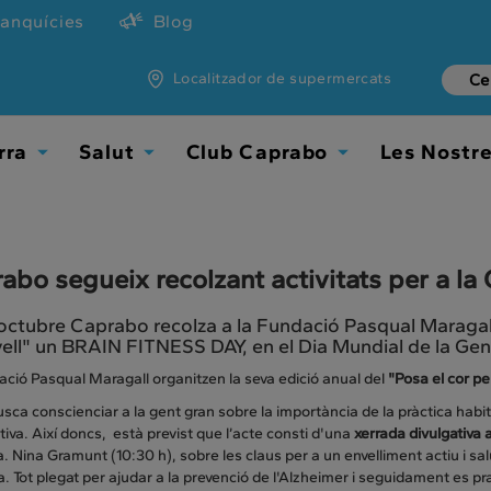
ranquícies
Blog
Localitzador de supermercats
rra
Salut
Club Caprabo
Les Nostr
Toggle
Toggle
Toggle
Dropdown
Dropdown
Dropdown
abo segueix recolzant activitats per a 
’octubre Caprabo recolza a la Fundació Pasqual Maragall 
vell" un BRAIN FITNESS DAY, en el Dia Mundial de la Gen
ció Pasqual Maragall organitzen la seva edició anual del
"Posa el cor pe
usca conscienciar a la gent gran sobre la importància de la pràctica habit
iva. Així doncs, està previst que l’acte consti d'una
xerrada divulgativa
a. Nina Gramunt (10:30 h), sobre les claus per a un envelliment actiu i salu
 Tot plegat per ajudar a la prevenció de l'Alzheimer i seguidament es prac