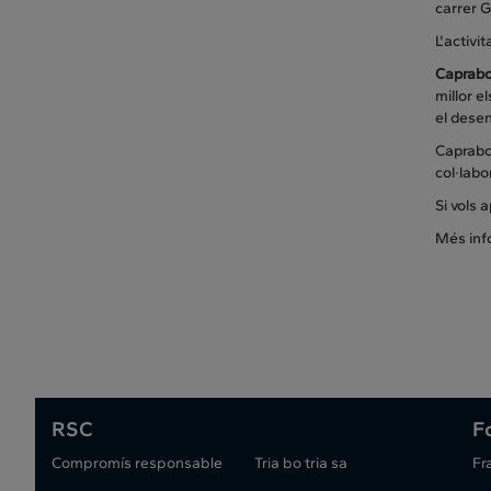
carrer 
L'activit
Caprab
millor e
el dese
Caprabo 
col·labo
Si vols 
Més inf
RSC
F
Compromís responsable
Tria bo tria sa
Fr