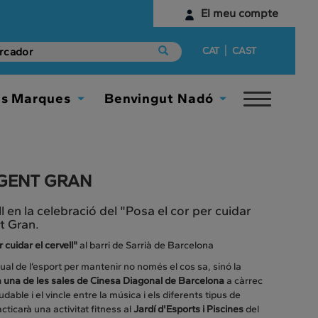
El meu compte
Identifica't
|
CAT
CAST
Encara no tens un compte digital?
es Marques
Benvingut Nadó
Toggle
Comença aquí
Toggle
Toggle
navigat
Dropdown
Dropdown
la GENT GRAN
en la celebració del "Posa el cor per cuidar
t Gran.
r cuidar el cervell"
al barri de Sarrià de Barcelona
ual de l’esport per mantenir no només el cos sa, sinó la
 a una de les sales de Cinesa Diagonal de Barcelona
a càrrec
dable i el vincle entre la música i els diferents tipus de
ticarà una activitat fitness al
Jardí d'Esports i Piscines
del