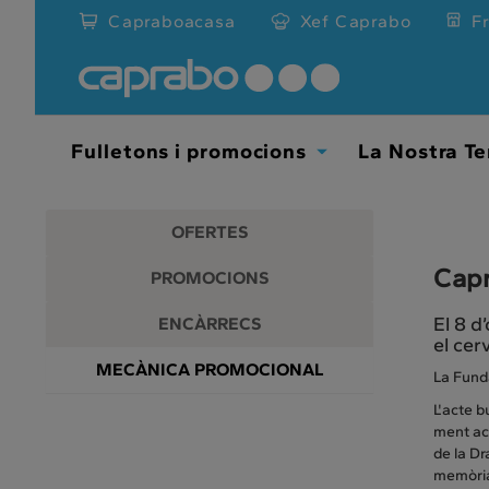
Promocions
Anar
Capraboacasa
Xef Caprabo
F
al
i
contingut
principal
descomptes
de
la
als
pàgina
Fulletons i promocions
La Nostra Te
Toggle
nostres
Dropdown
supermercats
OFERTES
Capr
PROMOCIONS
El 8 d
ENCÀRRECS
el cer
MECÀNICA PROMOCIONAL
La Funda
L'acte b
ment act
de la Dr
memòria.