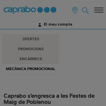
Promocions
Anar
al
Tog
i
contingut
principal
nav
descomptes
de
El meu compte
la
als
pàgina
IDENTIFICA'T
nostres
OFERTES
supermercats
ENCARA NO TENS UN COMPTE DIGITAL?
PROMOCIONS
COMENÇA AQUÍ
ENCÀRRECS
MECÀNICA PROMOCIONAL
Caprabo s’engresca a les Festes de
Maig de Poblenou