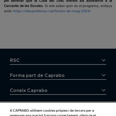
pel berenar que la Colla del Drac ofereix als assistents a la
Cercavila de les Escoles
. Si vols saber quin és el programa, enllaça
amb:
https://dracpoblenou.cat/festes-de-maig-2024/
RSC
Forma part de Caprabo
Coneix Caprabo
A CAPRABO utilitzem cookies pròpies i de tercers per a
assegurar-nos que tot funcioni correctament, oferir-te el