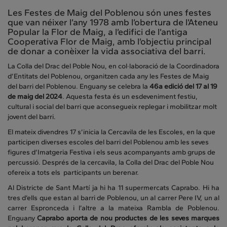
Les Festes de Maig del Poblenou són unes festes
que van néixer l’any 1978 amb l’obertura de l’Ateneu
Popular la Flor de Maig, a l’edifici de l’antiga
Cooperativa Flor de Maig, amb l’objectiu principal
de donar a conèixer la vida associativa del barri.
La Colla del Drac del Poble Nou, en col·laboració de la Coordinadora
d’Entitats del Poblenou, organitzen cada any les Festes de Maig
del barri del Poblenou. Enguany se celebra la
46a edició del 17 al 19
de maig del 2024
. Aquesta festa és un esdeveniment festiu,
cultural i social del barri que aconsegueix replegar i mobilitzar molt
jovent del barri.
El mateix divendres 17 s’inicia la Cercavila de les Escoles, en la que
participen diverses escoles del barri del Poblenou amb les seves
figures d’Imatgeria Festiva i els seus acompanyants amb grups de
percussió. Després de la cercavila, la Colla del Drac del Poble Nou
ofereix a tots els participants un berenar.
Al Districte de Sant Martí ja hi ha 11 supermercats Caprabo. Hi ha
tres d’ells que estan al barri de Poblenou, un al carrer Pere IV, un al
carrer Espronceda i l’altre a la mateixa Rambla de Poblenou.
Enguany
Caprabo aporta de nou productes de les seves marques