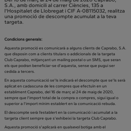
S.A., amb domicili al carrer Ciències, 135 a
l'Hospitalet de Llobregat i CIF A-08115032, realitza
una promoció de descompte acumulat a la teva
targeta.
Condicions generals:
Aquesta promoció es comunicarà a alguns clients de Caprabo, S.A.
que disposin com a clients titulars o addicionals de la targeta
Club Caprabo, mitjançant un mailing postal o un SMS, que seran
els que podran beneficiar-se d'aquesta, sense que pugui ser
cedida a tercers.
En aquesta comunicació se'ls indicarà el descompte que se'ls serà
aplicat en cadascuna de les compres que efectuïn en un
establiment Caprabo, del 16 de març al 24 de maig de 2020,
sempre que l'import total de la compra o compres, sigui igual o
superior a l'import mínim establert en la comunicació rebuda.
El descompte serà l’establert en la comunicació i acumulat a la
targeta client sempre que s'exhibeixi la targeta Club Caprabo.
Aquesta promoció s'aplicarà en qualsevol botiga amb el