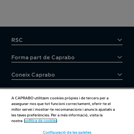
RSC
Forma part de Caprabo
Coneix Caprabo
A CAPRABO utilitzem cookies pròpies i de tercers per a
assegurar-nos que tot funcioni correctament, oferir-te el
Atenció al client
millor servei i mostrar-te recomanacions i anuncis ajustats a
les teves preferències. Per a més informació, visita la
nostra
política de cookies
Configuració de les galetes