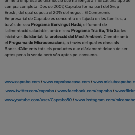
primera empresa de distribució que ha llençat al mercat una app de
compra completa. Des de 2007, Caprabo forma part del Grup
Eroski, del qual suposa el 20% del negoci. El Compromís
Empresarial de Caprabo es concentra en l’ajuda en les famílies, a
través del seu
Programa Benvingut Nadó
; el foment de
l’alimentació saludable, amb el seu
Programa Tria Bo, Tria Sa
; les
iniciatives
Solidaritat
i la
protecció del Medi Ambient
. Compte amb
el
Programa de Microdonacions,
a través del qual es dóna als
Bancs d’Aliments tots els productes que diàriament deixen de ser
aptes per a la venda però són aptes pel consumo.
www.caprabo.com
/
www.capraboacasa.com
/
www.miclubcaprabo.
www.twitter.com/caprabo
/
www.facebook.com/caprabo
/
www.flick
www.youtube.com/user/Caprabo50
/
www.instagram.com/micaprab