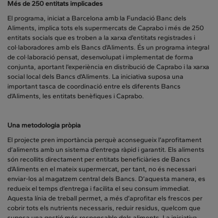
Més de 250 entitats implicades
El programa, iniciat a Barcelona amb la Fundació Banc dels
Aliments, implica tots els supermercats de Caprabo i més de 250
entitats socials que es troben a la xarxa d’entitats registrades i
col·laboradores amb els Bancs d’Aliments. És un programa integral
de col·laboració pensat, desenvolupat i implementat de forma
conjunta, aportant l’experiència en distribució de Caprabo i la xarxa
social local dels Bancs d’Aliments. La iniciativa suposa una
important tasca de coordinació entre els diferents Bancs
d’Aliments, les entitats benèfiques i Caprabo.
Una metodologia pròpia
El projecte pren importància perquè aconsegueix l’aprofitament
d’aliments amb un sistema d’entrega ràpid i garantit. Els aliments
són recollits directament per entitats beneficiàries de Bancs
d’Aliments en el mateix supermercat, per tant, no és necessari
enviar-los al magatzem central dels Bancs. D’aquesta manera, es
redueix el temps d’entrega i facilita el seu consum immediat.
Aquesta línia de treball permet, a més d’aprofitar els frescos per
cobrir tots els nutrients necessaris, reduir residus, quelcom que
suposa una gestió més responsable dels aliments. La iniciativa