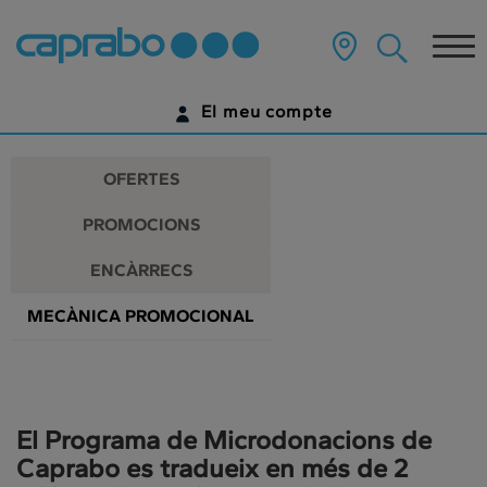
Promocions
Anar
al
Tog
i
contingut
principal
nav
descomptes
de
El meu compte
la
als
pàgina
IDENTIFICA'T
nostres
OFERTES
supermercats
ENCARA NO TENS UN COMPTE DIGITAL?
PROMOCIONS
COMENÇA AQUÍ
ENCÀRRECS
MECÀNICA PROMOCIONAL
El Programa de Microdonacions de
Caprabo es tradueix en més de 2