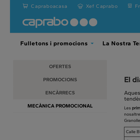
Promocions
Anar
Capraboacasa
Xef Caprabo
F
al
i
contingut
principal
descomptes
de
la
als
pàgina
Fulletons i promocions
La Nostra Te
Toggle
nostres
Dropdown
supermercats
OFERTES
El d
PROMOCIONS
Aques
ENCÀRRECS
tendèn
MECÀNICA PROMOCIONAL
Les
pri
nosaltre
Granolle
Calle B