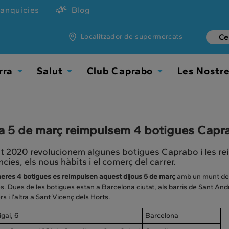
ranquícies
Blog
Localitzador de supermercats
rra
Salut
Club Caprabo
Les Nostr
Toggle
Toggle
Toggle
Dropdown
Dropdown
Dropdown
ia 5 de març reimpulsem 4 botigues Capra
t 2020 revolucionem algunes botigues Caprabo i les re
cies, els nous hàbits i el comerç del carrer.
meres 4 botigues es reimpulsen aquest dijous 5 de març
amb un munt de n
s. Dues de les botigues estan a Barcelona ciutat, als barris de Sant Andr
rs i l’altra a Sant Vicenç dels Horts.
igai, 6
Barcelona