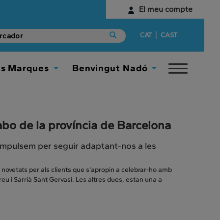
El meu compte
Identifica't
|
CAT
CAST
Encara no tens un compte digital?
es Marques
Benvingut Nadó
Toggle
Comença aquí
Toggle
Toggle
navigat
Dropdown
Dropdown
bo de la província de Barcelona
impulsem per seguir adaptant-nos a les
ovetats per als clients que s’apropin a celebrar-ho amb
eu i Sarrià Sant Gervasi. Les altres dues, estan una a