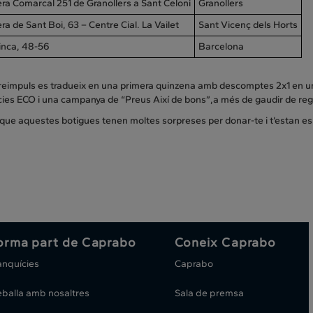
ra Comarcal 251 de Granollers a Sant Celoni
Granollers
ra de Sant Boi, 63 – Centre Cial. La Vailet
Sant Vicenç dels Horts
Cinca, 48-56
Barcelona
reimpuls es tradueix en una primera quinzena amb descomptes 2x1 en un
ies ECO i una campanya de “Preus Així de bons”,a més de gaudir de regals,
que aquestes botigues tenen moltes sorpreses per donar-te i t’estan es
orma part de Caprabo
Coneix Caprabo
anquícies
Caprabo
eballa amb nosaltres
Sala de premsa