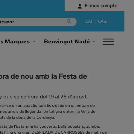
El meu compte
Identifica't
|
CAT
CAST
Encara no tens un compte digital?
es Marques
Benvingut Nadó
Toggle
Comença aquí
Toggle
Toggle
navigat
Dropdown
Dropdown
ora de nou amb la Festa de
 que se celebra del 19 al 25 d'agost.
rtir-se en un atractiu turístic d’estiu en un entorn de
es arrels de llegenda, on tot gira entorn la Vella de
tuts de la dona de la Cerdanya.
 Festa de l’Estany hi ha concerts, balls populars, zumba,
ivitats hi ha una gran DESFILADA DE CARROSSES de matí i de