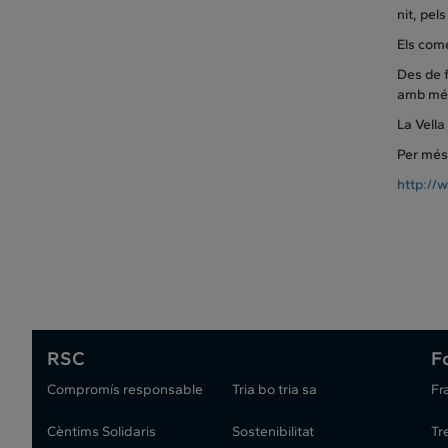
nit, pel
Els come
Des de f
amb més 
La Vella
Per més
http://
RSC
F
Compromís responsable
Tria bo tria sa
Fr
Cèntims Solidaris
Sostenibilitat
Tr