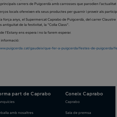
s principals carrers de Puigcerdà amb carrosses que parodien l’actualitat p
rços locals ofereixen els seus productes per guarnir i proveir als partic
a força anys, el Supermercat Caprabo de Puigcerdà, del carrer Claustre 
antiguitat de la festivitat, la "Colla Class".
 de l’Estany ens espera i no la farem esperar.
 informació:
www.puigcerda.cat/gaudeix/que-fer-a-puigcerda/festes-de-puigcerda/fe
orma part de Caprabo
Coneix Caprabo
anquícies
Caprabo
eballa amb nosaltres
Sala de premsa