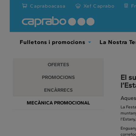
Promocions
Anar
Capraboacasa
Xef Caprabo
F
al
i
contingut
principal
descomptes
de
la
als
pàgina
Fulletons i promocions
La Nostra Te
Toggle
nostres
Dropdown
supermercats
OFERTES
El s
PROMOCIONS
l’Es
ENCÀRRECS
Aquest
MECÀNICA PROMOCIONAL
La Festa
muntanya
l’Estany
Enguany 
correfoc