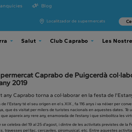
ranquícies
Blog
Localitzador de supermercats
rra
Salut
Club Caprabo
Les Nostr
Toggle
Toggle
Toggle
Dropdown
Dropdown
Dropdown
upermercat Caprabo de Puigcerdà col·lab
tany 2019
 any Caprabo torna a col·laborar en la festa de l'Estany
 de l’Estany té el seu origen en el s.XIX , fa 116 anys i va néixer per conve
, que és visitat per milers de turistes nacionals en aquestes dates. Té un
, que apareix any rere any, enamorada de l’estany i que simbolitza les vir
se celebra del 19 al 25 d’agost, i dintre de les activitats previstes de la
s, travesses pel llac, cercaviles, piromusical, etc. Entre aquestes act