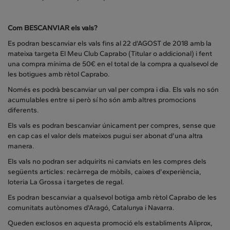
Com BESCANVIAR els vals?
Es podran bescanviar els vals fins al 22 d'AGOST de 2018 amb la
mateixa targeta El Meu Club Caprabo (Titular o addicional) i fent
una compra mínima de 50€ en el total de la compra a qualsevol de
les botigues amb rètol Caprabo.
Només es podrà bescanviar un val per compra i dia. Els vals no són
acumulables entre si però sí ho són amb altres promocions
diferents.
Els vals es podran bescanviar únicament per compres, sense que
en cap cas el valor dels mateixos pugui ser abonat d'una altra
manera.
Els vals no podran ser adquirits ni canviats en les compres dels
següents articles: recàrrega de mòbils, caixes d'experiència,
loteria La Grossa i targetes de regal.
Es podran bescanviar a qualsevol botiga amb rètol Caprabo de les
comunitats autònomes d'Aragó, Catalunya i Navarra.
Queden exclosos en aquesta promoció els establiments Aliprox,