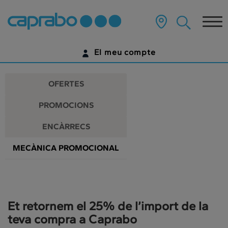
Promocions
Anar
al
Tog
i
contingut
principal
nav
descomptes
de
El meu compte
la
als
pàgina
IDENTIFICA'T
nostres
OFERTES
supermercats
ENCARA NO TENS UN COMPTE DIGITAL?
PROMOCIONS
COMENÇA AQUÍ
ENCÀRRECS
MECÀNICA PROMOCIONAL
Et retornem el 25% de l’import de la
teva compra a Caprabo