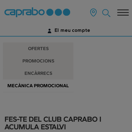
Promocions
Anar
al
Tog
i
contingut
principal
nav
descomptes
de
El meu compte
la
als
pàgina
IDENTIFICA'T
nostres
OFERTES
supermercats
ENCARA NO TENS UN COMPTE DIGITAL?
PROMOCIONS
COMENÇA AQUÍ
ENCÀRRECS
MECÀNICA PROMOCIONAL
FES-TE DEL CLUB CAPRABO I
ACUMULA ESTALVI