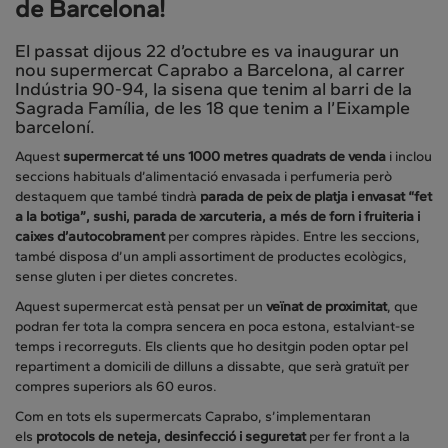
de Barcelona!
El passat dijous 22 d’octubre es va inaugurar un
nou supermercat Caprabo a Barcelona, al carrer
Indústria 90-94, la sisena que tenim al barri de la
Sagrada Família, de les 18 que tenim a l’Eixample
barceloní.
Aquest
supermercat té uns 1000 metres quadrats de venda
i inclou
seccions habituals d’alimentació envasada i perfumeria però
destaquem que també tindrà
parada de peix de platja i envasat “fet
a la botiga”, sushi, parada de xarcuteria, a més de forn i fruiteria i
caixes d’autocobrament
per compres ràpides. Entre les seccions,
també disposa d’un ampli assortiment de productes ecològics,
sense gluten i per dietes concretes.
Aquest supermercat està pensat per un
veïnat de proximitat
, que
podran fer tota la compra sencera en poca estona, estalviant-se
temps i recorreguts. Els clients que ho desitgin poden optar pel
repartiment a domicili de dilluns a dissabte, que serà gratuït per
compres superiors als 60 euros.
Com en tots els supermercats Caprabo, s’implementaran
els
protocols de neteja, desinfecció i seguretat
per fer front a la