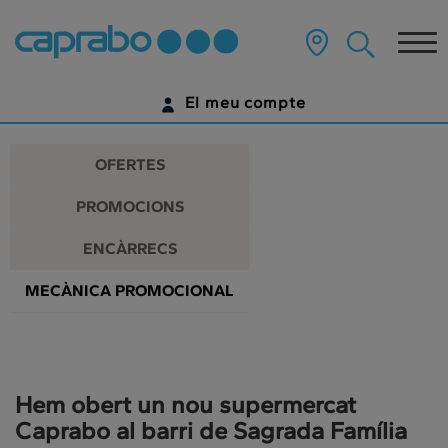
Promocions
Anar
al
Tog
i
contingut
principal
nav
descomptes
de
El meu compte
la
als
pàgina
IDENTIFICA'T
nostres
OFERTES
supermercats
ENCARA NO TENS UN COMPTE DIGITAL?
PROMOCIONS
COMENÇA AQUÍ
ENCÀRRECS
MECÀNICA PROMOCIONAL
Hem obert un nou supermercat
Caprabo al barri de Sagrada Família