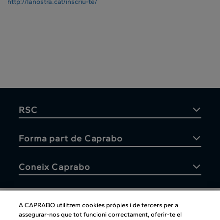
http://lanostra.cat/inscriu-te/
RSC
Forma part de Caprabo
Coneix Caprabo
A CAPRABO utilitzem cookies pròpies i de tercers per a
assegurar-nos que tot funcioni correctament, oferir-te el
Atenció al client