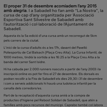
El proper 31 de desembre acomiadem l’any 2015
amb alegria
. I a Sabadell ho fan amb “La Nostra”, la
cursa de cap d’any organitzada per ’Associació
Esportiva Sant Silvestre de Sabadell amb
l’autorització i col·laboració de l’Ajuntament de
Sabadell.
Aquesta és la 5a edició d’una cursa amb un recorregut de 5km
pels carrers de la ciutat.
L’inici de la cursa d’adults és a les 17h, davant del Pavelló
Poliesportiu de Cal Balsach (Plaça Creu Alta). La Cursa Infantil, de
1000 metres, tindrà la sortida a les 16:25 a la Plaça Creu Alta a la
banda del carrer Sant Isidre.
Hi ha cabuda per 2.000 runners nascuts a partir de l’any 2003 i la
inscripció online es pot fer fins el 27 de desembre. Els dorsals es
podran recollir a la Fira de Sabadell els dies 29,30 i 31 de desembre
i com a serveis addicionals hi haurà una ludoteca infantil per la
canalla dels corredors/es.
Part de la recaptació d’aquesta cursa anirà a la compra de
productes d’higiene pel Rebost Solidari de Sabadell, que atén a
famílies amb pocs recursos del municipi. Caprabo també col.labora