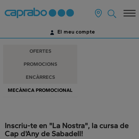
Promocions
Anar
al
Tog
i
contingut
principal
nav
descomptes
de
El meu compte
la
als
pàgina
IDENTIFICA'T
nostres
OFERTES
supermercats
ENCARA NO TENS UN COMPTE DIGITAL?
PROMOCIONS
COMENÇA AQUÍ
ENCÀRRECS
MECÀNICA PROMOCIONAL
Inscriu-te en "La Nostra", la cursa de
Cap d'Any de Sabadell!