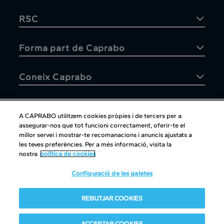
RSC
Forma part de Caprabo
Coneix Caprabo
A CAPRABO utilitzem cookies pròpies i de tercers per a
assegurar-nos que tot funcioni correctament, oferir-te el
Atenció al client
millor servei i mostrar-te recomanacions i anuncis ajustats a
les teves preferències. Per a més informació, visita la
nostra
política de cookies
Configuració de les galetes
Atenció al client
|
Copyright
|
Política de cookies
|
Avís legal
|
REBUTJAR COOKIES
Canal intern d'informació
Condiciones del club
|
Política de Protección de datos
ACCEPTAR COOKIES