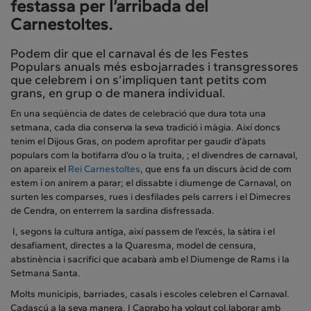
festassa per l’arribada del
Carnestoltes.
Podem dir que el carnaval és de les Festes
Populars anuals més esbojarrades i transgressores
que celebrem i on s’impliquen tant petits com
grans, en grup o de manera individual.
En una seqüència de dates de celebració que dura tota una
setmana, cada dia conserva la seva tradició i màgia. Així doncs
tenim el Dijous Gras, on podem aprofitar per gaudir d’àpats
populars com la botifarra d’ou o la truita, ; el divendres de carnaval,
on apareix el
Rei Carnestoltes
, que ens fa un discurs àcid de com
estem i on anirem a parar; el dissabte i diumenge de Carnaval, on
surten les comparses, rues i desfilades pels carrers i el Dimecres
de Cendra, on enterrem la sardina disfressada.
I, segons la cultura antiga, així passem de l’excés, la sàtira i el
desafiament, directes a la Quaresma, model de censura,
abstinència i sacrifici que acabarà amb el Diumenge de Rams i la
Setmana Santa.
Molts municipis, barriades, casals i escoles celebren el Carnaval.
Cadascú a la seva manera. I Caprabo ha volgut col.laborar amb