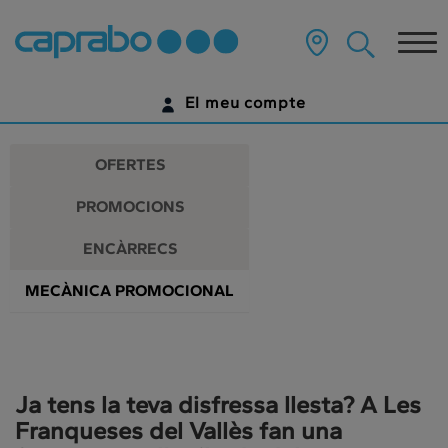
Promocions
Anar
al
Tog
i
contingut
principal
nav
descomptes
de
El meu compte
la
als
pàgina
IDENTIFICA'T
nostres
OFERTES
supermercats
ENCARA NO TENS UN COMPTE DIGITAL?
PROMOCIONS
COMENÇA AQUÍ
ENCÀRRECS
MECÀNICA PROMOCIONAL
Ja tens la teva disfressa llesta? A Les
Franqueses del Vallès fan una