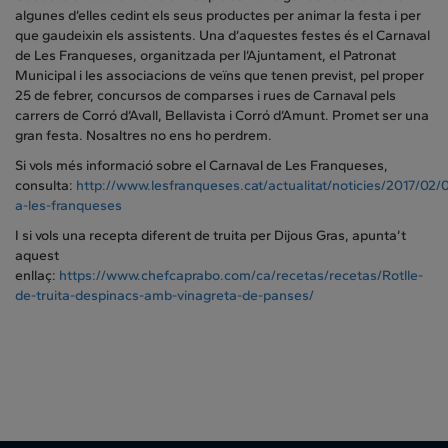
algunes d’elles cedint els seus productes per animar la festa i per
que gaudeixin els assistents. Una d’aquestes festes és el Carnaval
de Les Franqueses, organitzada per l’Ajuntament, el Patronat
Municipal i les associacions de veïns que tenen previst, pel proper
25 de febrer, concursos de comparses i rues de Carnaval pels
carrers de Corró d’Avall, Bellavista i Corró d’Amunt. Promet ser una
gran festa. Nosaltres no ens ho perdrem.
Si vols més informació sobre el Carnaval de Les Franqueses,
consulta:
http://www.lesfranqueses.cat/actualitat/noticies/2017/02/0
a-les-franqueses
I si vols una recepta diferent de truita per Dijous Gras, apunta’t
aquest
enllaç:
https://www.chefcaprabo.com/ca/recetas/recetas/Rotlle-
de-truita-despinacs-amb-vinagreta-de-panses/