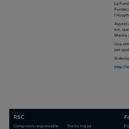
La Funda
Fundació
l’Hospit
Aquest a
km, que
Marina a
Una alim
per aju
Si desi
http://w
RSC
F
Compromís responsable
Tria bo tria sa
Fr