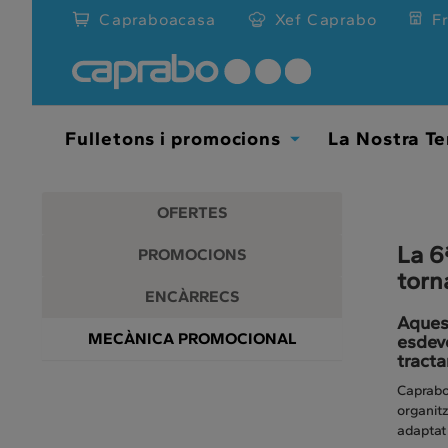
Promocions
Anar
Capraboacasa
Xef Caprabo
F
al
i
contingut
principal
descomptes
de
la
als
pàgina
Fulletons i promocions
La Nostra Te
Toggle
nostres
Dropdown
supermercats
OFERTES
La 6
PROMOCIONS
torn
ENCÀRRECS
Aquest
MECÀNICA PROMOCIONAL
esdeve
tracta
Caprabo 
organitz
adaptat 