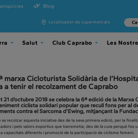
ranquícies
Blog
Localitzador de supermercats
rra
Salut
Club Caprabo
Les Nostr
Toggle
Toggle
Toggle
Dropdown
Dropdown
Dropdown
ª marxa Cicloturista Solidària de l’Hospi
a a tenir el recolzament de Caprabo
 21 d’octubre 2018 se celebra la 6ª edició de la Marxa Ci
niment ciclista solidari popular que recull fons per al
ments contra el Sarcoma d’Ewing, mitjançant la Fundac
va recolzar aquesta iniciativa des de la seva primera edició, per la finalit
adors i pels valors esportius que transmetia; des de la cura perquè fos 
a capacitats diferents i promoció de la participació de ciclisme femení.