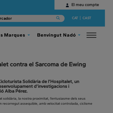
El meu compte
Identifica't
|
CAT
CAST
Encara no tens un compte digital?
es Marques
Benvingut Nadó
Toggle
Comença aquí
Toggle
Toggle
navigat
Dropdown
Dropdown
talet contra el Sarcoma de Ewing
cloturista Solidària de l’Hospitalet, un
 desenvolupament d’investigacions i
ió Alba Pérez.
at solidària, la nostra proximitat, l’entusiasme dels seus
un recorregut assequible, amb velocitat controlada, ciclisme