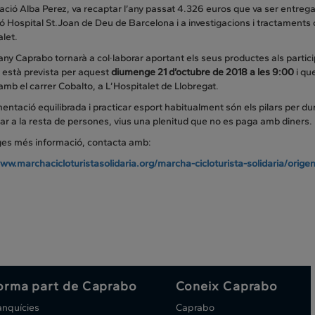
ció Alba Perez, va recaptar l’any passat 4.326 euros que va ser entregat
 Hospital St.Joan de Deu de Barcelona i a investigacions i tractaments 
alet.
ny Caprabo tornarà a col·laborar aportant els seus productes als partici
 està prevista per aquest
diumenge 21 d’octubre de 2018 a les 9:00
i que
mb el carrer Cobalto, a L’Hospitalet de Llobregat.
entació equilibrada i practicar esport habitualment són els pilars per d
dar a la resta de persones, vius una plenitud que no es paga amb diner
tges més informació, contacta amb:
ww.marchacicloturistasolidaria.org/marcha-cicloturista-solidaria/origen-
orma part de Caprabo
Coneix Caprabo
anquícies
Caprabo