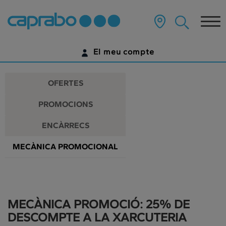
Promocions
Anar
al
Tog
i
contingut
principal
nav
descomptes
de
El meu compte
la
als
pàgina
IDENTIFICA'T
nostres
OFERTES
supermercats
ENCARA NO TENS UN COMPTE DIGITAL?
PROMOCIONS
COMENÇA AQUÍ
ENCÀRRECS
MECÀNICA PROMOCIONAL
MECÀNICA PROMOCIÓ: 25% DE
DESCOMPTE A LA XARCUTERIA