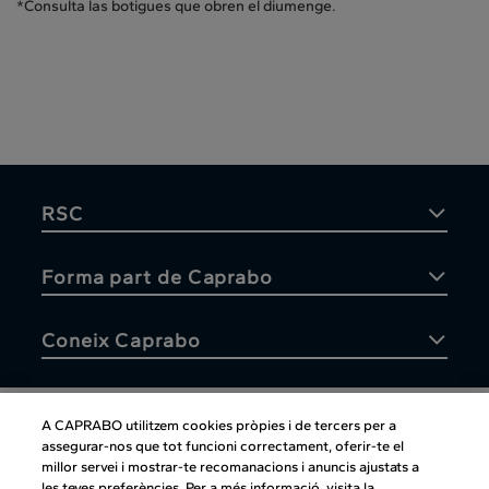
*Consulta las botigues que obren el diumenge.
RSC
Forma part de Caprabo
Coneix Caprabo
A CAPRABO utilitzem cookies pròpies i de tercers per a
assegurar-nos que tot funcioni correctament, oferir-te el
Atenció al client
millor servei i mostrar-te recomanacions i anuncis ajustats a
les teves preferències. Per a més informació, visita la