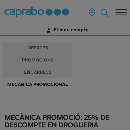
Promocions
Anar
al
Tog
i
contingut
principal
nav
descomptes
de
El meu compte
la
als
pàgina
IDENTIFICA'T
nostres
OFERTES
supermercats
ENCARA NO TENS UN COMPTE DIGITAL?
PROMOCIONS
COMENÇA AQUÍ
ENCÀRRECS
MECÀNICA PROMOCIONAL
MECÀNICA PROMOCIÓ: 25% DE
DESCOMPTE EN DROGUERIA