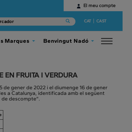
El meu compte
Identifica't
|
CAT
CAST
Encara no tens un compte digital?
es Marques
Benvingut Nadó
Toggle
Comença aquí
Toggle
Toggle
navigat
Dropdown
Dropdown
EN FRUITA I VERDURA
5 de gener de 2022 i el diumenge 16 de gener
es a Catalunya, identificada amb el següent
al de descompte".
e