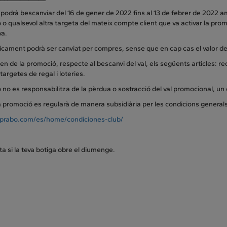
s podrà bescanviar del 16 de gener de 2022 fins al 13 de febrer de 202
o qualsevol altra targeta del mateix compte client que va activar la prom
ya.
nicament podrà ser canviat per compres, sense que en cap cas el valor de
en de la promoció, respecte al bescanvi del val, els següents articles:
 targetes de regal i loteries.
no es responsabilitza de la pèrdua o sostracció del val promocional, un co
promoció es regularà de manera subsidiària per les condicions generals 
rabo.com/es/home/condiciones-club/
a si la teva botiga obre el diumenge.