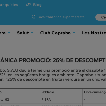
ranquícies
Blog
Localitzador de supermercats
rra
Salut
Club Caprabo
Les Nostr
Toggle
Toggle
Toggle
Dropdown
Dropdown
Dropdown
ÀNICA PROMOCIÓ: 25% DE DESCOMPTE 
o, S.A.U duu a terme una promoció entre el dissabte 1
2*, en les següents botigues amb rètol Caprabo situad
n: "25% de descompte en fruita i verdura en un únic v
ó
Població
Obre diumeng
eta, 52
PIERA
-