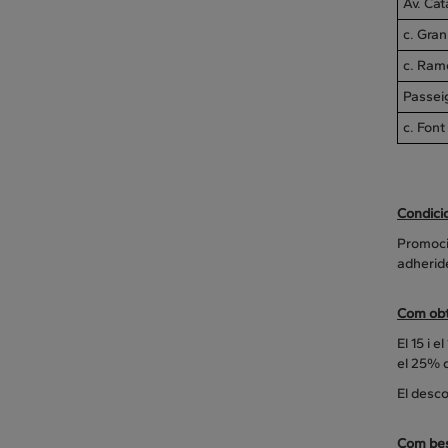
Av. Cat
c. Gra
c. Ram
Passeig
c. Font
Condici
Promoció
adherid
Com obte
El 15 i 
el 25% d
El desc
Com bes