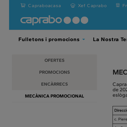
Promocions
Anar
Capraboacasa
Xef Caprabo
F
al
i
contingut
principal
descomptes
de
la
als
pàgina
Fulletons i promocions
La Nostra Te
Toggle
nostres
Dropdown
supermercats
OFERTES
MEC
PROMOCIONS
Caprab
ENCÀRRECS
de 202
eslòga
MECÀNICA PROMOCIONAL
Direcci
c. Pier