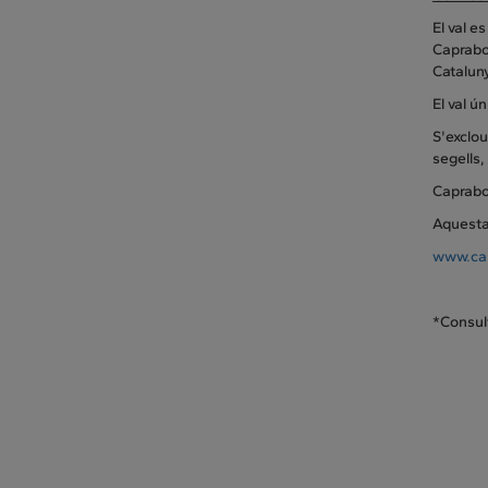
El val e
Caprabo 
Catalun
El val ú
S'exclou
segells,
Caprabo 
Aquesta 
www.cap
*Consult