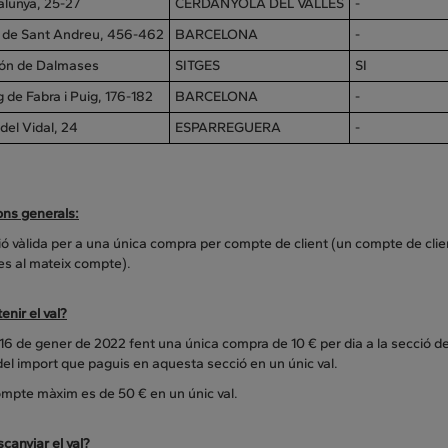
alunya, 25-27
CERDANYOLA DEL VALLÈS
-
n de Sant Andreu, 456-462
BARCELONA
-
ón de Dalmases
SITGES
SI
 de Fabra i Puig, 176-182
BARCELONA
-
 del Vidal, 24
ESPARREGUERA
-
ons generals:
 vàlida per a una única compra per compte de client (un compte de client
es al mateix compte).
nir el val?
el 16 de gener de 2022 fent una única compra de 10 € per dia a la secció d
el import que paguis en aquesta secció en un únic val.
ompte màxim es de 50 € en un únic val.
canviar el val?