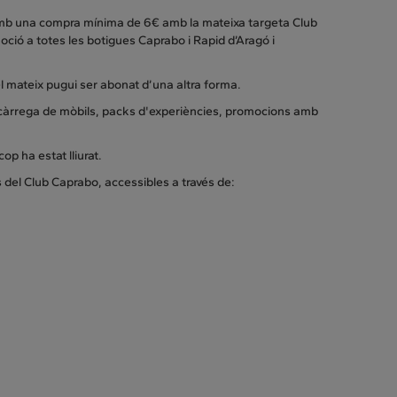
2 amb una compra mínima de 6€ amb la mateixa targeta Club
oció a totes les botigues Caprabo i Rapid d’Aragó i
l mateix pugui ser abonat d’una altra forma.
 recàrrega de mòbils, packs d'experiències, promocions amb
p ha estat lliurat.
del Club Caprabo, accessibles a través de: