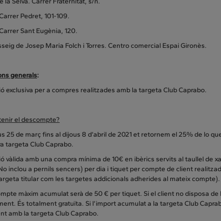
 la Selva. Carrer Fraternitat, s/n.
Carrer Pedret, 101-109.
Carrer Sant Eugènia, 120.
sseig de Josep Maria Folch i Torres. Centro comercial Espai Gironès.
ons generals
:
ó exclusiva per a compres realitzades amb la targeta Club Caprabo.
enir el descompte?
us 25 de març fins al dijous 8 d’abril de 2021 et retornem el 25% de lo que
va targeta Club Caprabo.
 vàlida amb una compra mínima de 10€ en ibèrics servits al taullel de xarc
No inclou a pernils sencers) per dia i tiquet per compte de client realit
targeta titular com les targetes addicionals adherides al mateix compte).
mpte màxim acumulat serà de 50 € per tiquet. Si el client no disposa de 
ent. És totalment gratuïta. Si l’import acumulat a la targeta Club Caprabo
nt amb la targeta Club Caprabo.