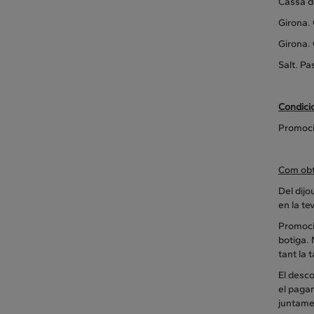
Cassà de
Girona. 
Girona. 
Salt. Pa
Condici
Promoci
Com obt
Del dijo
en la te
Promoció
botiga. 
tant la 
El desco
el pagam
juntame