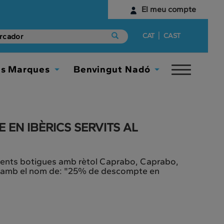
El meu compte
Identifica't
|
CAT
CAST
Encara no tens un compte digital?
es Marques
Benvingut Nadó
Toggle
Comença aquí
Toggle
Toggle
navigat
Dropdown
Dropdown
EN IBÈRICS SERVITS AL
següents botigues amb rètol Caprabo, Caprabo,
da amb el nom de: "25% de descompte en