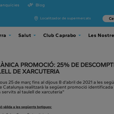
ranquícies
Blog
Localitzador de supermercats
rra
Salut
Club Caprabo
Les Nostr
Toggle
Toggle
Toggle
Dropdown
Dropdown
Dropdown
ÀNICA PROMOCIÓ: 25% DE DESCOMPTE 
LELL DE XARCUTERIA
jous 25 de març fins al dijous 8 d’abril de 2021 a les 
e Catalunya realitzarà la següent promoció identifica
s servits al taulell de xarcuteria"
 vàlida a les següents botigues: