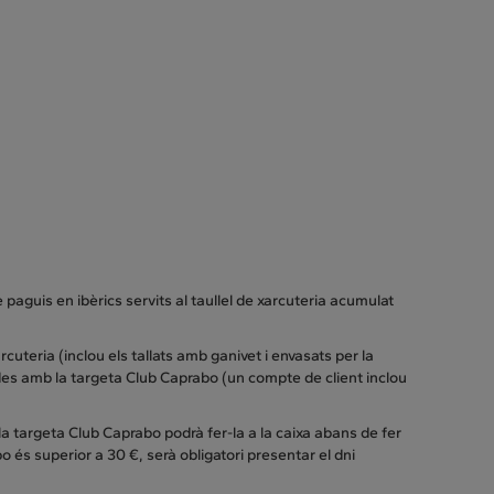
 paguis en ibèrics servits al taullel de xarcuteria acumulat
uteria (inclou els tallats amb ganivet i envasats per la
zades amb la targeta Club Caprabo (un compte de client inclou
la targeta Club Caprabo podrà fer-la a la caixa abans de fer
 és superior a 30 €, serà obligatori presentar el dni