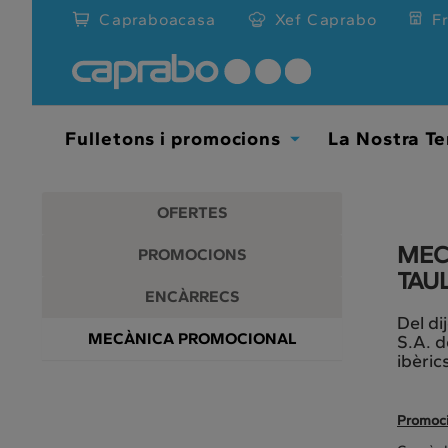
Promocions
Anar
Capraboacasa
Xef Caprabo
F
al
i
contingut
principal
descomptes
de
la
als
pàgina
Fulletons i promocions
La Nostra Te
Toggle
nostres
Dropdown
supermercats
OFERTES
MEC
PROMOCIONS
TAU
ENCÀRRECS
Del di
MECÀNICA PROMOCIONAL
S.A. d
ibèric
Promoció