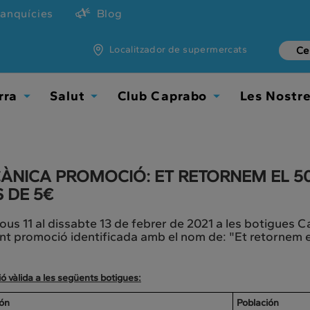
ranquícies
Blog
Localitzador de supermercats
rra
Salut
Club Caprabo
Les Nostr
Toggle
Toggle
Toggle
Dropdown
Dropdown
Dropdown
ÀNICA PROMOCIÓ: ET RETORNEM EL 5
S DE 5€
jous 11 al dissabte 13 de febrer de 2021 a les botigues 
t promoció identificada amb el nom de: "Et retornem e
 vàlida a les següents botigues:
ión
Población