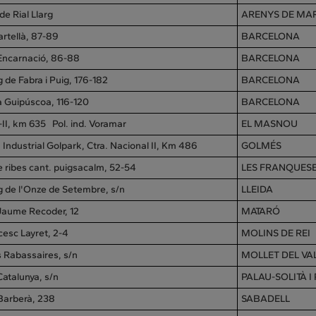
 de Rial Llarg
ARENYS DE MA
artellà, 87-89
BARCELONA
'Encarnació, 86-88
BARCELONA
 de Fabra i Puig, 176-182
BARCELONA
 Guipúscoa, 116-120
BARCELONA
-II, km 635 Pol. ind. Voramar
EL MASNOU
 Industrial Golpark, Ctra. Nacional II, Km 486
GOLMÉS
e ribes cant. puigsacalm, 52-54
LES FRANQUESE
g de l'Onze de Setembre, s/n
LLEIDA
 Jaume Recoder, 12
MATARÓ
cesc Layret, 2-4
MOLINS DE REI
s Rabassaires, s/n
MOLLET DEL VA
Catalunya, s/n
PALAU-SOLITÀ 
 Barberà, 238
SABADELL