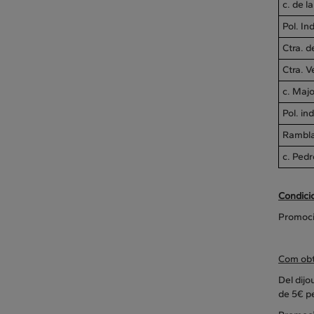
c. de l
Pol. In
Ctra. d
Ctra. V
c. Majo
Pol. in
Rambla
c. Pedr
Condici
Promoci
Com obte
Del dijo
de 5€ pe