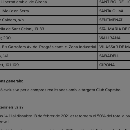
a Llibertat amb c. de Girona
SANT BOI DE L
d. Molí d’en Serra
SANTA OLIVA
e Calders, s/n
SENTMENAT
ella de Sant Celoni, 13-33
STA. MARIA DE
r, 200
VALLIRANA
d. Els Garrofers Av. del Progrés cant. c. Zona Industrial
VILASSAR DE M
, 141
SABADELL
et, 101-109
GIRONA
ons generals
:
ó exclusiva per a compres realitzades amb la targeta Club Caprabo.
nir els vals?
us 14 11 al dissabte 13 de febrer de 2021 et retornem el 50% del total a
r val.