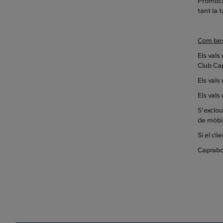
Promoció
tant la 
Com bes
Els vals
Club Cap
Els vals
Els vals
S'exclou
de mòbil
Si el cl
Caprabo 