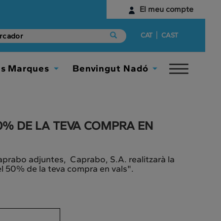
El meu compte
Identifica't
|
CAT
CAST
Encara no tens un compte digital?
es Marques
Benvingut Nadó
Toggle
Comença aquí
Toggle
Toggle
navigat
Dropdown
Dropdown
0% DE LA TEVA COMPRA EN
Caprabo adjuntes, Caprabo, S.A. realitzarà la
l 50% de la teva compra en vals".