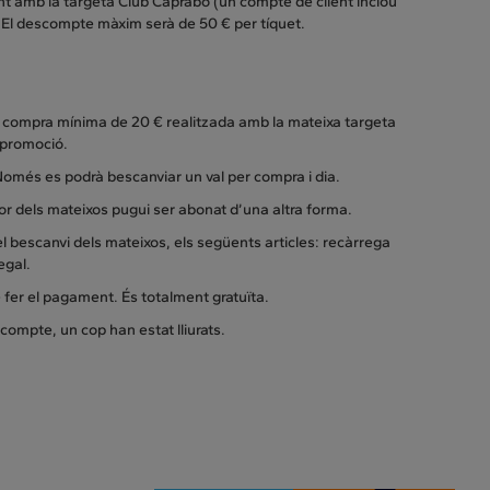
nt amb la targeta Club Caprabo (un compte de client inclou
). El descompte màxim serà de 50 € per tíquet.
na compra mínima de 20 € realitzada amb la mateixa targeta
a promoció.
 Només es podrà bescanviar un val per compra i dia.
or dels mateixos pugui ser abonat d’una altra forma.
l bescanvi dels mateixos, els següents articles: recàrrega
regal.
e fer el pagament. És totalment gratuïta.
compte, un cop han estat lliurats.