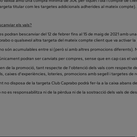
 vàlida amb una compra mínima de 30€ per tíquet i dia i compte de clie
targeta titular com les targetes addicionals adherides al mateix compte
canviar els vals?
 es podran bescanviar del 12 de febrer fins al 15 de maig de 2021 amb u
rabo o qualsevol altra targeta del mateix compte client que va activar l
 no són acumulables entre si (però sí amb altres promocions diferents).
 únicament podran ser canviats per compres, sense que en cap cas el val
en de la promoció, tant respecte de l'obtenció dels vals com respecte de
s, caixes d'experiències, loteries, promocions amb segell i targetes de 
ient no disposa de la targeta Club Caprabo podrà fer-la a la caixa abans d
no es responsabilitza ni de la pèrdua ni de la sostracció dels vals de des