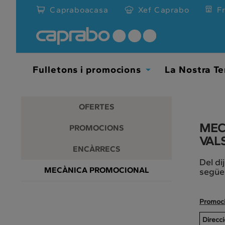
Promocions
Anar
Capraboacasa
Xef Caprabo
F
al
i
contingut
principal
descomptes
de
la
als
pàgina
Fulletons i promocions
La Nostra Te
Toggle
nostres
Dropdown
supermercats
OFERTES
MEC
PROMOCIONS
VAL
ENCÀRRECS
Del di
MECÀNICA PROMOCIONAL
següen
Promoció
Direcc