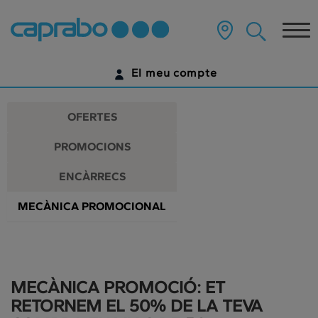
Promocions
Anar
al
Tog
i
contingut
principal
nav
descomptes
de
El meu compte
la
als
pàgina
IDENTIFICA'T
nostres
OFERTES
supermercats
ENCARA NO TENS UN COMPTE DIGITAL?
PROMOCIONS
COMENÇA AQUÍ
ENCÀRRECS
MECÀNICA PROMOCIONAL
MECÀNICA PROMOCIÓ: ET
RETORNEM EL 50% DE LA TEVA