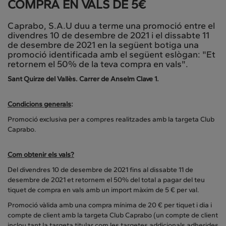
COMPRA EN VALS DE 5€
Caprabo, S.A.U duu a terme una promoció entre el
divendres 10 de desembre de 2021 i el dissabte 11
de desembre de 2021 en la següent botiga una
promoció identificada amb el següent eslògan: "Et
retornem el 50% de la teva compra en vals".
Sant Quirze del Vallès. Carrer de Anselm Clave 1.
Condicions generals
:
Promoció exclusiva per a compres realitzades amb la targeta Club
Caprabo.
Com obtenir els vals?
Del divendres 10 de desembre de 2021 fins al dissabte 11 de
desembre de 2021 et retornem el 50% del total a pagar del teu
tiquet de compra en vals amb un import màxim de 5 € per val.
Promoció vàlida amb una compra mínima de 20 € per tiquet i dia i
compte de client amb la targeta Club Caprabo (un compte de client
inclou tant la targeta titular com les targetes addicionals adherides