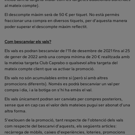
al mateix compte).
El descompte màxim serà de 50 € per tiquet. No està permès
fraccionar una compra en diversos tiquets, per d'aquesta manera
poder superar el descompte màxim reflectit.
Com bescanviar els vals?
Els vals es podran bescanviar de l'11 de desembre de 2021 fins al 25
de gener de 2022 amb una compra mínima de 20 € realitzada amb
la mateixa targeta Club Caprabo o qualsevol altra targeta del
mateix compte client que va activar la promoció.
Els vals no són acumulables entre si (però sí amb altres
promocions diferents). Només es podrà bescanviar un val per
compra i dia, i a la botiga on s’hi ha emès el val.
Els vals únicament podran ser canviats per compres posteriors,
sense que en cap cas el valor dels mateixos pugui ser abonat d’una
altra forma.
S'exclouen de la promoció, tant respecte de l'obtenció dels vals
com respecte del bescanvi d'aquests, els següents articles:
recàrrega de mòbils, caixes d'experiències, loteries, promocions