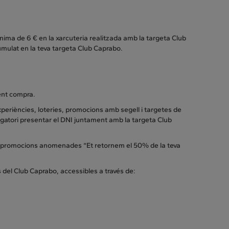
ima de 6 € en la xarcuteria realitzada amb la targeta Club
umulat en la teva targeta Club Caprabo.
üent compra.
xperiències, loteries, promocions amb segell i targetes de
ligatori presentar el DNI juntament amb la targeta Club
iti promocions anomenades “Et retornem el 50% de la teva
del Club Caprabo, accessibles a través de: