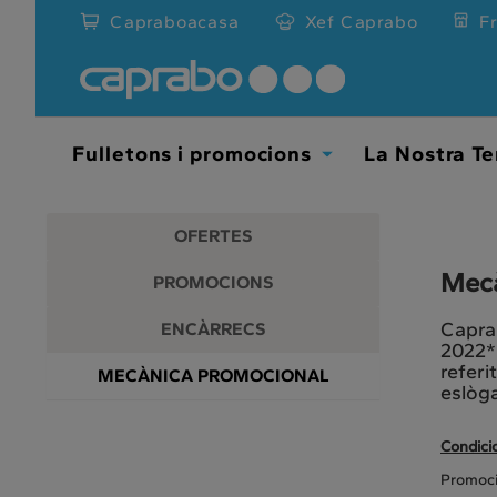
Promocions
Anar
Capraboacasa
Xef Caprabo
F
al
i
contingut
principal
descomptes
de
la
als
pàgina
Fulletons i promocions
La Nostra Te
Toggle
nostres
Dropdown
supermercats
OFERTES
Mecà
PROMOCIONS
Caprab
ENCÀRRECS
2022* 
referi
MECÀNICA PROMOCIONAL
eslòga
Condici
Promoci