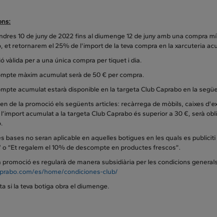
ons:
ndres 10 de juny de 2022 fins al diumenge 12 de juny amb una compra mín
 et retornarem el 25% de l'import de la teva compra en la xarcuteria ac
 vàlida per a una única compra per tiquet i dia.
ompte màxim acumulat serà de 50 € per compra.
ompte acumulat estarà disponible en la targeta Club Caprabo en la seg
en de la promoció els següents articles: recàrrega de mòbils, caixes d'e
i l’import acumulat a la targeta Club Caprabo és superior a 30 €, serà ob
o.
s bases no seran aplicable en aquelles botigues en les quals es public
 o “Et regalem el 10% de descompte en productes frescos”.
promoció es regularà de manera subsidiària per les condicions generals 
rabo.com/es/home/condiciones-club/
a si la teva botiga obra el diumenge.