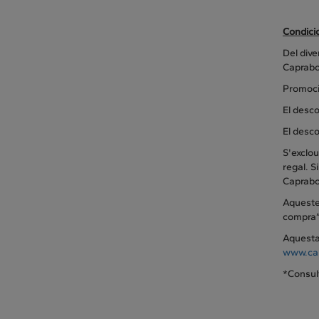
Condici
Del dive
Caprabo,
Promoció
El desc
El desc
S'exclou
regal. S
Caprab
Aqueste
compra”
Aquesta 
www.cap
*Consult