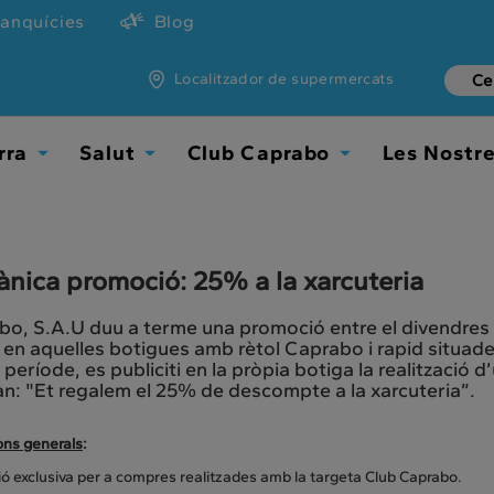
ranquícies
Blog
Localitzador de supermercats
rra
Salut
Club Caprabo
Les Nostr
Toggle
Toggle
Toggle
Dropdown
Dropdown
Dropdown
nica promoció: 25% a la xarcuteria
o, S.A.U duu a terme una promoció entre el divendres 1
en aquelles botigues amb rètol Caprabo i rapid situades
t període, es publiciti en la pròpia botiga la realitzaci
n: "Et regalem el 25% de descompte a la xarcuteria”.
ons generals
:
ó exclusiva per a compres realitzades amb la targeta Club Caprabo.