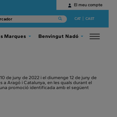
El meu compte
Identifica't
|
CAT
CAST
Encara no tens un compte digital?
es Marques
Benvingut Nadó
Toggle
Comença aquí
Toggle
Toggle
navigat
Dropdown
Dropdown
0 de juny de 2022 i el diumenge 12 de juny de
 a Aragó i Catalunya, en les quals durant el
ó d’una promoció identificada amb el següent