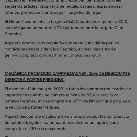
Caprabo en la següent compra. S'exclouen de la promoció els
següents articles: recàrrega de mòbils, caixes d'experiències,
loteries, promocions amb segell i targetes de regal.
Si l’import acumulat a la targeta Club Caprabo és superior a 30 €,
serà obligatori presentar el DNI juntament amb la targeta Club
Caprabo.
Aquesta promoció es regularà de manera subsidiària per les
condicions generals del Club Caprabo, accessibles a través
de:
www.caprabo.com/es/home/condiciones-club/
MECÀNICA PROMOCIÓ CAPRABOACASA: 25% DE DESCOMPTE
DIRECTE A PATATES FREGIDES
El dimecres 11 de maig de 2022, a totes les compres realitzades en
capraboacasa amb una compra mínima de 6€ a la secció de
patates fregides, et descomptem el 25% de l'import que pagues a
la secció de patates fregides.
Aquest descompte s'aplicarà en els propis productes de la secció
de patates fregides, començant pels de menor import, fins a
completar el 25% de descompte.