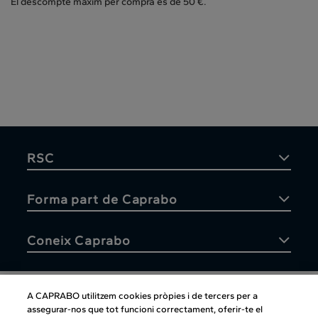
El descompte màxim per compra és de 50 €.
RSC
Forma part de Caprabo
Coneix Caprabo
A CAPRABO utilitzem cookies pròpies i de tercers per a
assegurar-nos que tot funcioni correctament, oferir-te el
Atenció al client