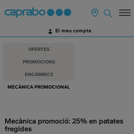
Promocions
Anar
al
Tog
i
contingut
principal
nav
descomptes
de
El meu compte
la
als
pàgina
IDENTIFICA'T
nostres
OFERTES
supermercats
ENCARA NO TENS UN COMPTE DIGITAL?
PROMOCIONS
COMENÇA AQUÍ
ENCÀRRECS
MECÀNICA PROMOCIONAL
Mecànica promoció: 25% en patates
fregides