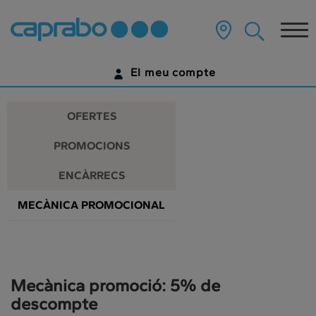
Promocions
Anar
al
Tog
i
contingut
principal
nav
descomptes
de
El meu compte
la
als
pàgina
IDENTIFICA'T
nostres
OFERTES
supermercats
ENCARA NO TENS UN COMPTE DIGITAL?
PROMOCIONS
COMENÇA AQUÍ
ENCÀRRECS
MECÀNICA PROMOCIONAL
Mecànica promoció: 5% de
descompte