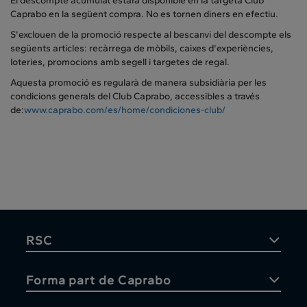
El descompte acumulat estarà disponible en la targeta Club
Caprabo en la següent compra. No es tornen diners en efectiu.
S'exclouen de la promoció respecte al bescanvi del descompte els
següents articles: recàrrega de mòbils, caixes d'experiències,
loteries, promocions amb segell i targetes de regal.
Aquesta promoció es regularà de manera subsidiària per les
condicions generals del Club Caprabo, accessibles a través
de:
www.caprabo.com/es/home/condiciones-club/
RSC
Forma part de Caprabo