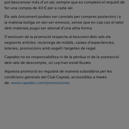
pot bescanviar més d’un val, sempre que es compleixi el requisit de
fer una compra de 40 € per a cada val.
Els vals únicament podran ser canviats per compres posteriors i a
la mateixa botiga on van ser emesos, sense que en cap cas el valor
dels mateixos pugui ser abonat d’una altra forma.
S'exclouen de la promoció respecte al bescanvi dels vals els
següents articles: recàrrega de mòbils, caixes d'experiències,
loteries, promocions amb segell i targetes de regal.
Caprabo no es responsabilitza ni de la pèrdua ni de la sostracció
dels vals de descompte, un cop han estat lliurats.
Aquesta promoció es regularà de manera subsidiària per les
condicions generals del Club Caprab, accessibles a través
de:
www.caprabo.com/promociones