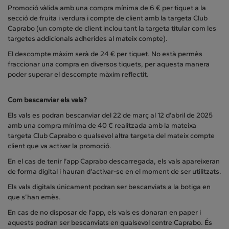
Promoció vàlida amb una compra mínima de 6 € per tiquet a la
secció de fruita i verdura i compte de client amb la targeta Club
Caprabo (un compte de client inclou tant la targeta titular com les
targetes addicionals adherides al mateix compte).
El descompte màxim serà de 24 € per tiquet. No està permès
fraccionar una compra en diversos tiquets, per aquesta manera
poder superar el descompte màxim reflectit.
Com bescanviar els vals?
Els vals es podran bescanviar del 22 de març al 12 d’abril de 2025
amb una compra mínima de 40 € realitzada amb la mateixa
targeta Club Caprabo o qualsevol altra targeta del mateix compte
client que va activar la promoció.
En el cas de tenir l’app Caprabo descarregada, els vals apareixeran
de forma digital i hauran d’activar-se en el moment de ser utilitzats.
Els vals digitals únicament podran ser bescanviats a la botiga en
que s’han emès.
En cas de no disposar de l’app, els vals es donaran en paper i
aquests podran ser bescanviats en qualsevol centre Caprabo. És