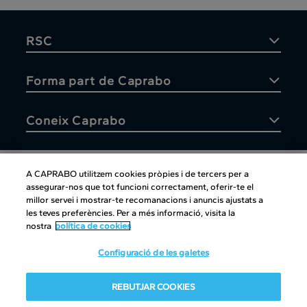
RSC
Forma part de Caprabo
Coneix Caprabo
A CAPRABO utilitzem cookies pròpies i de tercers per a
assegurar-nos que tot funcioni correctament, oferir-te el
Atenció al client
millor servei i mostrar-te recomanacions i anuncis ajustats a
les teves preferències. Per a més informació, visita la
nostra
política de cookies
Configuració de les galetes
Atenció al client
|
Copyright
|
Política de cookies
|
Avís legal
|
REBUTJAR COOKIES
Canal intern d'informació