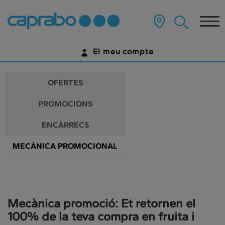
Promocions
Anar
al
Tog
i
contingut
principal
nav
descomptes
de
El meu compte
la
als
pàgina
IDENTIFICA'T
nostres
OFERTES
supermercats
ENCARA NO TENS UN COMPTE DIGITAL?
PROMOCIONS
COMENÇA AQUÍ
ENCÀRRECS
MECÀNICA PROMOCIONAL
Mecànica promoció: Et retornen el
100% de la teva compra en fruita i