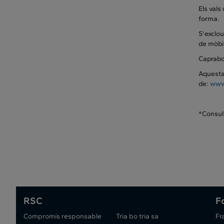
Els vals
forma.
S'exclou
de mòbil
Caprabo 
Aquesta 
de:
www
*Consult
RSC
F
Compromís responsable
Tria bo tria sa
Fr