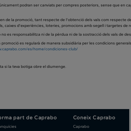
 únicament podran ser canviats per compres posteriors, sense que en cap
en de la promoció, tant respecte de l'obtenció dels vals com respecte de
s, caixes d'experiències, loteries, promocions amb segell i targetes de 
no es responsabilitza ni de la pèrdua ni de la sostracció dels vals de de
promoció es regularà de manera subsidiària per les condicions generals
.caprabo.com/es/home/condiciones-club/
a si la teva botiga obre el diumenge.
orma part de Caprabo
Coneix Caprabo
anquícies
Caprabo