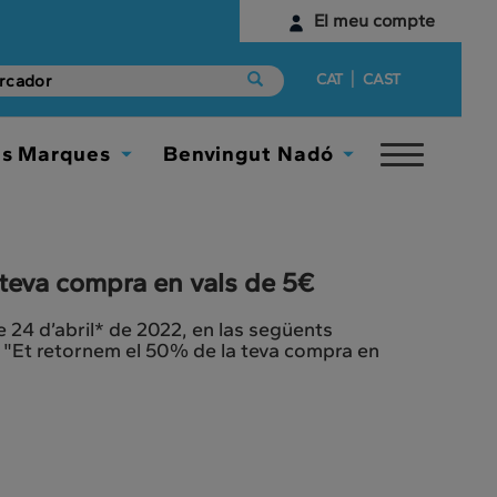
El meu compte
Identifica't
|
CAT
CAST
Encara no tens un compte digital?
es Marques
Benvingut Nadó
Toggle
Comença aquí
Toggle
Toggle
navigat
Dropdown
Dropdown
teva compra en vals de 5€
 24 d’abril* de 2022, en las següents
 "Et retornem el 50% de la teva compra en