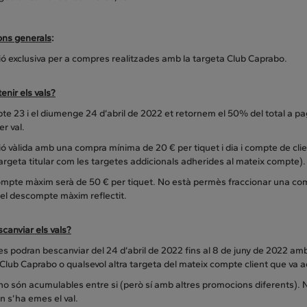
ons generals
:
ó exclusiva per a compres realitzades amb la targeta Club Caprabo.
nir els vals?
bte 23 i el diumenge 24 d’abril de 2022 et retornem el 50% del total a 
er val.
 vàlida amb una compra mínima de 20 € per tiquet i dia i compte de clie
targeta titular com les targetes addicionals adherides al mateix compte)
ompte màxim serà de 50 € per tiquet. No està permès fraccionar una com
 el descompte màxim reflectit.
canviar els vals?
 es podran bescanviar del 24 d’abril de 2022 fins al 8 de juny de 2022 
Club Caprabo o qualsevol altra targeta del mateix compte client que va a
 no són acumulables entre si (però sí amb altres promocions diferents). N
n s’ha emes el val.