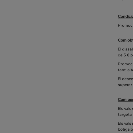
Condici
Promoci
Com obte
El dissa
de 5 € p
Promoció
tant la 
El desc
superar
Com bes
Els vals
targeta 
Els vals
botiga o