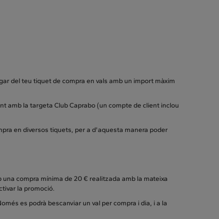
pagar del teu tiquet de compra en vals amb un import màxim
nt amb la targeta Club Caprabo (un compte de client inclou
.
pra en diversos tiquets, per a d'aquesta manera poder
amb una compra mínima de 20 € realitzada amb la mateixa
ctivar la promoció.
omés es podrà bescanviar un val per compra i dia, i a la