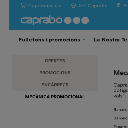
Promocions
Anar
Capraboacasa
Xef Caprabo
F
al
i
contingut
principal
descomptes
de
la
als
pàgina
Fulletons i promocions
La Nostra Te
Toggle
nostres
Dropdown
supermercats
OFERTES
Mecà
PROMOCIONS
Caprab
ENCÀRRECS
botigu
vals".
MECÀNICA PROMOCIONAL
Barcelon
Barcelon
Esparreg