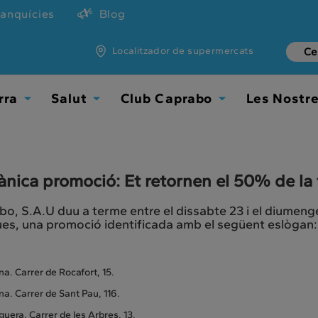
ranquícies
Blog
Localitzador de supermercats
rra
Salut
Club Caprabo
Les Nostr
Toggle
Toggle
Toggle
Dropdown
Dropdown
Dropdown
nica promoció: Et retornen el 50% de la 
o, S.A.U duu a terme entre el dissabte 23 i el diumenge
es, una promoció identificada amb el següent eslògan:
a. Carrer de Rocafort, 15.
a. Carrer de Sant Pau, 116.
uera. Carrer de les Arbres, 13.