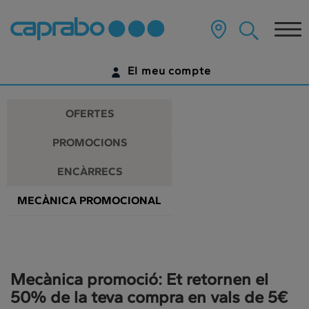
Promocions
Anar
al
Tog
i
contingut
principal
nav
descomptes
de
El meu compte
la
als
pàgina
IDENTIFICA'T
nostres
OFERTES
supermercats
ENCARA NO TENS UN COMPTE DIGITAL?
PROMOCIONS
COMENÇA AQUÍ
ENCÀRRECS
MECÀNICA PROMOCIONAL
Mecànica promoció: Et retornen el
50% de la teva compra en vals de 5€