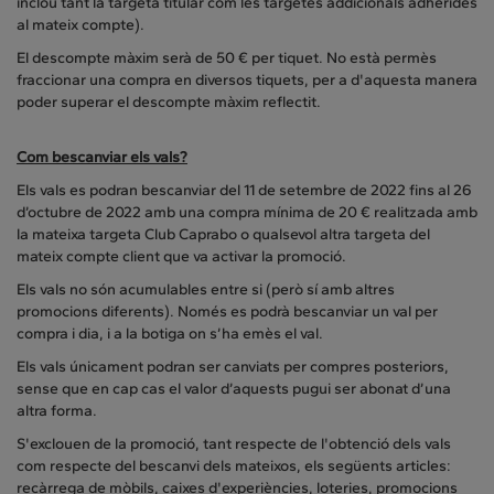
inclou tant la targeta titular com les targetes addicionals adherides
al mateix compte).
El descompte màxim serà de 50 € per tiquet. No està permès
fraccionar una compra en diversos tiquets, per a d'aquesta manera
poder superar el descompte màxim reflectit.
Com bescanviar els vals?
Els vals es podran bescanviar del 11 de setembre de 2022 fins al 26
d’octubre de 2022 amb una compra mínima de 20 € realitzada amb
la mateixa targeta Club Caprabo o qualsevol altra targeta del
mateix compte client que va activar la promoció.
Els vals no són acumulables entre si (però sí amb altres
promocions diferents). Només es podrà bescanviar un val per
compra i dia, i a la botiga on s’ha emès el val.
Els vals únicament podran ser canviats per compres posteriors,
sense que en cap cas el valor d’aquests pugui ser abonat d’una
altra forma.
S'exclouen de la promoció, tant respecte de l'obtenció dels vals
com respecte del bescanvi dels mateixos, els següents articles:
recàrrega de mòbils, caixes d'experiències, loteries, promocions