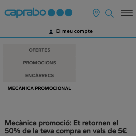
Promocions
Anar
al
Tog
i
contingut
principal
nav
descomptes
de
El meu compte
la
als
pàgina
IDENTIFICA'T
nostres
OFERTES
supermercats
ENCARA NO TENS UN COMPTE DIGITAL?
PROMOCIONS
COMENÇA AQUÍ
ENCÀRRECS
MECÀNICA PROMOCIONAL
Mecànica promoció: Et retornen el
50% de la teva compra en vals de 5€