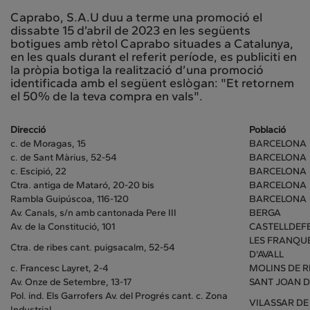
Caprabo, S.A.U duu a terme una promoció el
dissabte 15 d’abril de 2023 en les següents
botigues amb rètol Caprabo situades a Catalunya,
en les quals durant el referit període, es publiciti en
la pròpia botiga la realització d’una promoció
identificada amb el següent eslògan: "Et retornem
el 50% de la teva compra en vals".
Direcció
Població
c. de Moragas, 15
BARCELONA
c. de Sant Màrius, 52-54
BARCELONA
c. Escipió, 22
BARCELONA
Ctra. antiga de Mataró, 20-20 bis
BARCELONA
Rambla Guipúscoa, 116-120
BARCELONA
Av. Canals, s/n amb cantonada Pere III
BERGA
Av. de la Constitució, 101
CASTELLDEF
LES FRANQU
Ctra. de ribes cant. puigsacalm, 52-54
D'AVALL
c. Francesc Layret, 2-4
MOLINS DE R
Av. Onze de Setembre, 13-17
SANT JOAN D
Pol. ind. Els Garrofers Av. del Progrés cant. c. Zona
VILASSAR D
Industrial