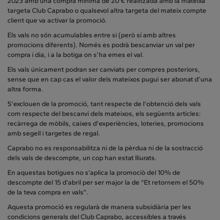
2023 amb una compra mínima de 20 € realitzada amb la mateixa
targeta Club Caprabo o qualsevol altra targeta del mateix compte
client que va activar la promoció.
Els vals no són acumulables entre si (però sí amb altres
promocions diferents). Només es podrà bescanviar un val per
compra i dia, i a la botiga on s’ha emes el val.
Els vals únicament podran ser canviats per compres posteriors,
sense que en cap cas el valor dels mateixos pugui ser abonat d’una
altra forma.
S'exclouen de la promoció, tant respecte de l'obtenció dels vals
com respecte del bescanvi dels mateixos, els següents articles:
recàrrega de mòbils, caixes d'experiències, loteries, promocions
amb segell i targetes de regal.
Caprabo no es responsabilitza ni de la pèrdua ni de la sostracció
dels vals de descompte, un cop han estat lliurats.
En aquestas botigues no s’aplica la promociò del 10% de
descompte del 15 d’abril per ser major la de “Et retornem el 50%
de la teva compra en vals”.
Aquesta promoció es regularà de manera subsidiària per les
condicions generals del Club Caprabo, accessibles a través