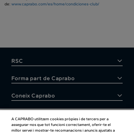
de:
www.caprabo.com/es/home/condiciones-club/
RSC
Forma part de Caprabo
Coneix Caprabo
A CAPRABO utilitzem cookies pròpies i de tercers per a
assegurar-nos que tot funcioni correctament, oferir-te el
Atenció al client
millor servei i mostrar-te recomanacions i anuncis ajustats a