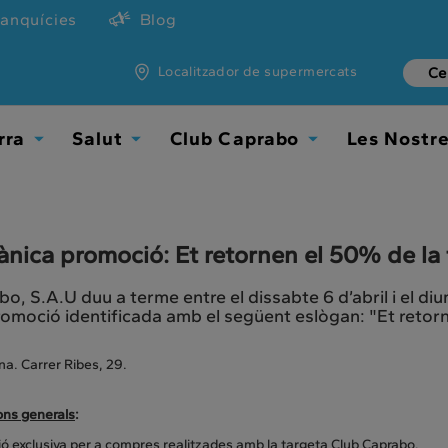
ranquícies
Blog
Localitzador de supermercats
rra
Salut
Club Caprabo
Les Nostr
Toggle
Toggle
Toggle
Dropdown
Dropdown
Dropdown
nica promoció: Et retornen el 50% de la 
o, S.A.U duu a terme entre el dissabte 6 d’abril i el di
omoció identificada amb el següent eslògan: "Et retor
na. Carrer Ribes, 29.
ons generals
:
ó exclusiva per a compres realitzades amb la targeta Club Caprabo.