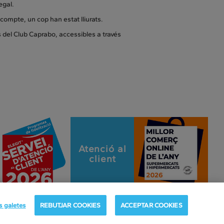
regal.
scompte, un cop han estat lliurats.
 del Club Caprabo, accessibles a través
Atenció al
client
s galetes
REBUTJAR COOKIES
ACCEPTAR COOKIES