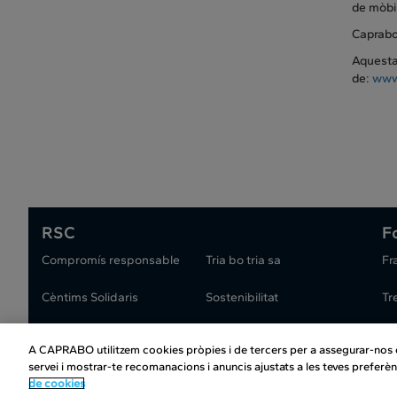
de mòbil
Caprabo 
Aquesta 
de:
www
RSC
F
Compromís responsable
Tria bo tria sa
Fr
Cèntims Solidaris
Sostenibilitat
Tr
A CAPRABO utilitzem cookies pròpies i de tercers per a assegurar-nos qu
Atenció al client
|
Copyrig
servei i mostrar-te recomanacions i anuncis ajustats a les teves preferèn
Condiciones del club
|
Pol
de cookies