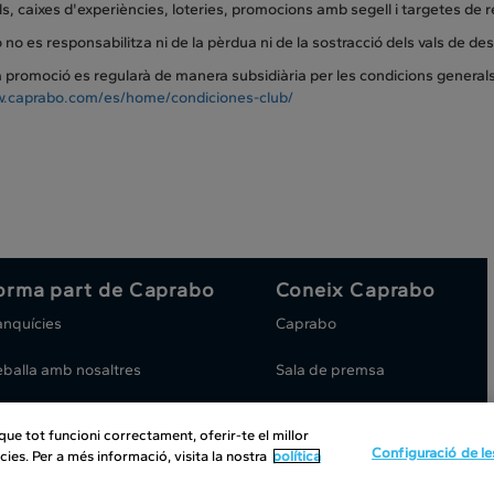
s, caixes d'experiències, loteries, promocions amb segell i targetes de 
no es responsabilitza ni de la pèrdua ni de la sostracció dels vals de de
promoció es regularà de manera subsidiària per les condicions generals
.caprabo.com/es/home/condiciones-club/
orma part de Caprabo
Coneix Caprabo
anquícies
Caprabo
eballa amb nosaltres
Sala de premsa
e tot funcioni correctament, oferir-te el millor
ht
|
Política de cookies
|
Avís legal
|
Canal intern d'informació
Configuració de le
cies. Per a més informació, visita la nostra
política
ítica de Protección de datos
-
© 2025 Caprabo, S.A.U. Tots els drets reservats