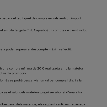
l a pagar del teu tiquet de compra en vals amb un import
nt amb la targeta Club Caprabo (un compte de client inclou
era poder superar el descompte màxim reflectit.
 amb una compra mínima de 20 € realitzada amb la mateixa
ctivar la promoció.
omés es podrà bescanviar un val per compra i dia, i a la
 cas el valor dels mateixos pugui ser abonat d’una altra
l bescanvi dels mateixos, els següents articles: recàrrega