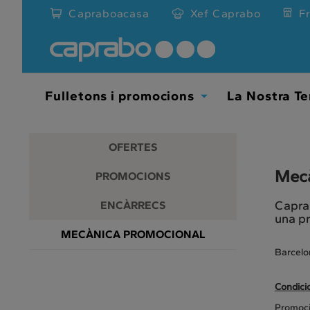
Promocions
Anar
Capraboacasa
Xef Caprabo
F
al
i
contingut
principal
descomptes
de
la
als
pàgina
Fulletons i promocions
La Nostra Te
Toggle
nostres
Dropdown
supermercats
OFERTES
Mecà
PROMOCIONS
Caprab
ENCÀRRECS
una pr
MECÀNICA PROMOCIONAL
Barcelo
Condici
Promoci