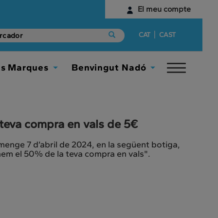
El meu compte
Identifica't
|
CAT
CAST
Encara no tens un compte digital?
es Marques
Benvingut Nadó
Toggle
Comença aquí
Toggle
Toggle
navigat
Dropdown
Dropdown
teva compra en vals de 5€
umenge 7 d’abril de 2024, en la següent botiga,
nem el 50% de la teva compra en vals".