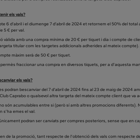
nir els vals?
bte 6 d’abril i el diumenge 7 d’abril de 2024 et retornem el 50% del tota
 5 € per val.
 vàlida amb una compra mínima de 20 € per tiquet i dia i compte de clie
targeta titular com les targetes addicionals adherides al mateix compte).
ompte màxim serà de 50 € per tiquet.
 permès fraccionar una compra en diversos tiquets, per a d'aquesta man
canviar els vals?
 es podran bescanviar del 7 d’abril de 2024 fins al 23 de maig de 2024
Club Caprabo o qualsevol altra targeta del mateix compte client que va a
 no són acumulables entre si (però sí amb altres promocions diferents). N
n s’ha emes el val.
 únicament podran ser canviats per compres posteriors, sense que en cap
en de la promoció, tant respecte de l'obtenció dels vals com respecte de