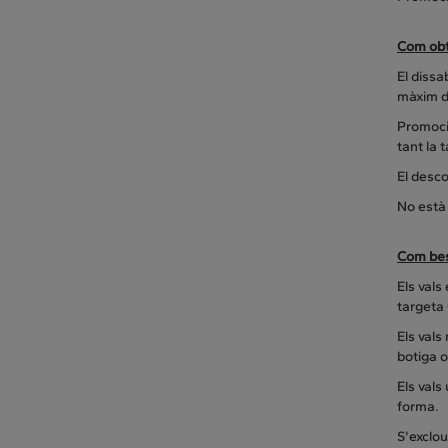
Com obte
El dissa
màxim de
Promoció
tant la 
El desc
No està
Com bes
Els vals
targeta 
Els vals
botiga o
Els vals
forma.
S'exclou