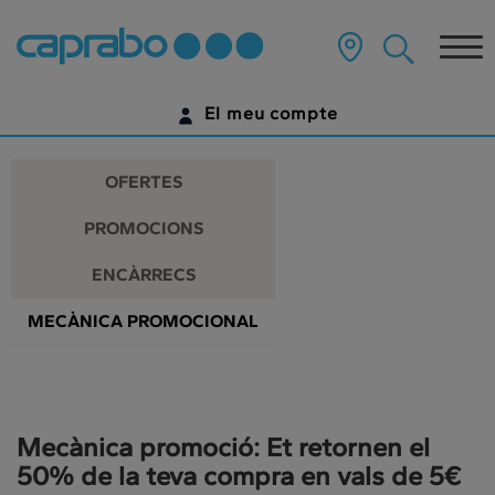
Promocions
Anar
al
Tog
i
contingut
principal
nav
descomptes
de
El meu compte
la
als
pàgina
IDENTIFICA'T
nostres
OFERTES
supermercats
ENCARA NO TENS UN COMPTE DIGITAL?
PROMOCIONS
COMENÇA AQUÍ
ENCÀRRECS
MECÀNICA PROMOCIONAL
Mecànica promoció: Et retornen el
50% de la teva compra en vals de 5€