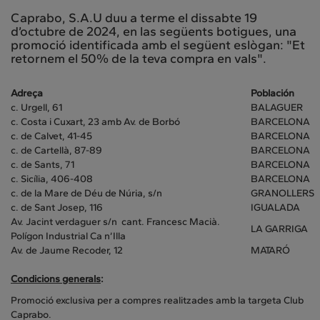
Caprabo, S.A.U duu a terme el dissabte 19
d’octubre de 2024, en las següents botigues, una
promoció identificada amb el següent eslògan: "Et
retornem el 50% de la teva compra en vals".
Adreça
Población
c. Urgell, 61
BALAGUER
c. Costa i Cuxart, 23 amb Av. de Borbó
BARCELONA
c. de Calvet, 41-45
BARCELONA
c. de Cartellà, 87-89
BARCELONA
c. de Sants, 71
BARCELONA
c. Sicília, 406-408
BARCELONA
c. de la Mare de Déu de Núria, s/n
GRANOLLERS
c. de Sant Josep, 116
IGUALADA
Av. Jacint verdaguer s/n cant. Francesc Macià.
LA GARRIGA
Polígon Industrial Ca n’Illa
Av. de Jaume Recoder, 12
MATARÓ
Condicions generals
:
Promoció exclusiva per a compres realitzades amb la targeta Club
Caprabo.