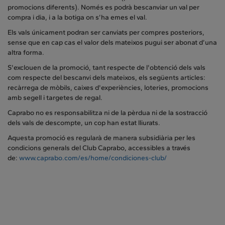
promocions diferents). Només es podrà bescanviar un val per
compra i dia, i a la botiga on s’ha emes el val.
Els vals únicament podran ser canviats per compres posteriors,
sense que en cap cas el valor dels mateixos pugui ser abonat d’una
altra forma.
S'exclouen de la promoció, tant respecte de l'obtenció dels vals
com respecte del bescanvi dels mateixos, els següents articles:
recàrrega de mòbils, caixes d'experiències, loteries, promocions
amb segell i targetes de regal.
Caprabo no es responsabilitza ni de la pèrdua ni de la sostracció
dels vals de descompte, un cop han estat lliurats.
Aquesta promoció es regularà de manera subsidiària per les
condicions generals del Club Caprabo, accessibles a través
de:
www.caprabo.com/es/home/condiciones-club/