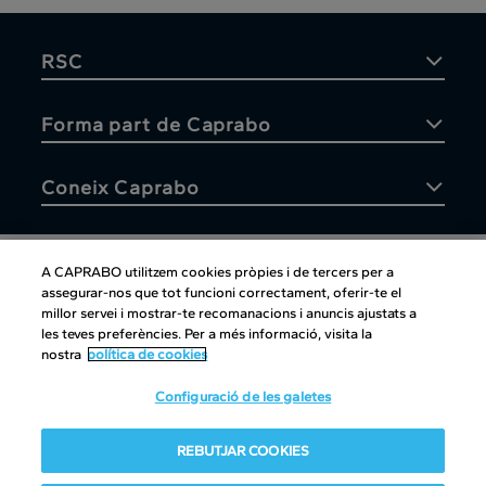
RSC
Forma part de Caprabo
Coneix Caprabo
A CAPRABO utilitzem cookies pròpies i de tercers per a
assegurar-nos que tot funcioni correctament, oferir-te el
Atenció al client
millor servei i mostrar-te recomanacions i anuncis ajustats a
les teves preferències. Per a més informació, visita la
nostra
política de cookies
Configuració de les galetes
Atenció al client
|
Copyright
|
Política de cookies
|
Avís legal
|
REBUTJAR COOKIES
Canal intern d'informació