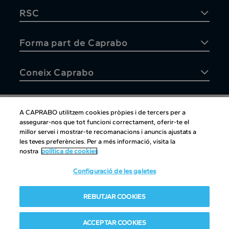
RSC
Forma part de Caprabo
Coneix Caprabo
A CAPRABO utilitzem cookies pròpies i de tercers per a
assegurar-nos que tot funcioni correctament, oferir-te el
Atenció al client
millor servei i mostrar-te recomanacions i anuncis ajustats a
les teves preferències. Per a més informació, visita la
nostra
política de cookies
Configuració de les galetes
Atenció al client
|
Copyright
|
Política de cookies
|
Avís legal
|
REBUTJAR COOKIES
Canal intern d'informació
Condiciones del club
|
Política de Protección de datos
ACCEPTAR COOKIES