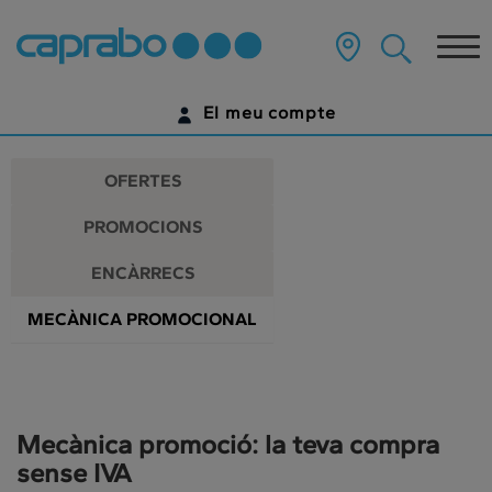
Promocions
Anar
al
Tog
i
contingut
principal
nav
descomptes
de
El meu compte
la
als
pàgina
IDENTIFICA'T
nostres
OFERTES
supermercats
ENCARA NO TENS UN COMPTE DIGITAL?
PROMOCIONS
COMENÇA AQUÍ
ENCÀRRECS
MECÀNICA PROMOCIONAL
Mecànica promoció: la teva compra
sense IVA