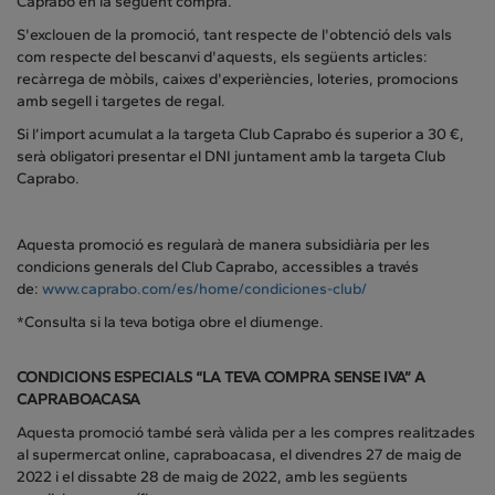
Caprabo en la següent compra.
S'exclouen de la promoció, tant respecte de l'obtenció dels vals
com respecte del bescanvi d'aquests, els següents articles:
recàrrega de mòbils, caixes d'experiències, loteries, promocions
amb segell i targetes de regal.
Si l’import acumulat a la targeta Club Caprabo és superior a 30 €,
serà obligatori presentar el DNI juntament amb la targeta Club
Caprabo.
Aquesta promoció es regularà de manera subsidiària per les
condicions generals del Club Caprabo, accessibles a través
de:
www.caprabo.com/es/home/condiciones-club/
*Consulta si la teva botiga obre el diumenge.
CONDICIONS ESPECIALS “LA TEVA COMPRA SENSE IVA” A
CAPRABOACASA
Aquesta promoció també serà vàlida per a les compres realitzades
al supermercat online, capraboacasa, el divendres 27 de maig de
2022 i el dissabte 28 de maig de 2022, amb les següents