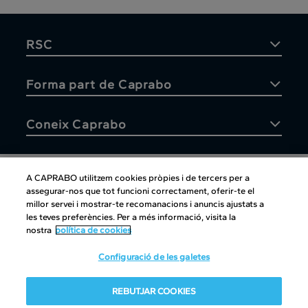
RSC
Forma part de Caprabo
Coneix Caprabo
A CAPRABO utilitzem cookies pròpies i de tercers per a
assegurar-nos que tot funcioni correctament, oferir-te el
Atenció al client
millor servei i mostrar-te recomanacions i anuncis ajustats a
les teves preferències. Per a més informació, visita la
nostra
política de cookies
Configuració de les galetes
Atenció al client
|
Copyright
|
Política de cookies
|
Avís legal
|
REBUTJAR COOKIES
Canal intern d'informació