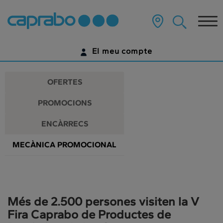
Promocions
Anar
al
Tog
i
contingut
principal
nav
descomptes
de
El meu compte
la
als
pàgina
IDENTIFICA'T
nostres
OFERTES
supermercats
ENCARA NO TENS UN COMPTE DIGITAL?
PROMOCIONS
COMENÇA AQUÍ
ENCÀRRECS
MECÀNICA PROMOCIONAL
Més de 2.500 persones visiten la V
Fira Caprabo de Productes de