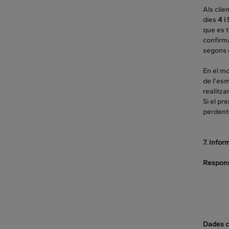
Als clie
dies
4 i
que es t
confirma
segons e
En el mo
de l'esm
realitza
Si el pr
perdent-
7. Info
Respons
Dades c