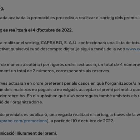
ig.
da acabada la promoció es procedirà a realitzar el sorteig dels premis in
ig es realitzarà el 4 d’octubre de 2022.
a realitzar el sorteig, CAPRABO, S. A.U. confeccionarà una llista de to
ctivat qualsevol cupó descompte digital ja sigui a través de la web
www.ca
à de manera aleatòria i per rigorós ordre i extracció, un total de 4 núme
ment un total de 2 números, corresponents als reserves.
erves actuaran en ordre preferent per als casos en què l'organitzador/a
n dels mateixos no pogués o no volgués acceptar el premi pel motiu que 
der rebre-ho. En el supòsit en què això ocorregués també amb tots els re
ió de l'organitzador/a.
a de premiats es publicarà, una vegada realitzat el sorteig, a través de 
prabo.com/promocions
), a partir del 10 d’octubre de 2022.
icació i lliurament del premi.