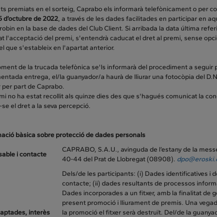
nts premiats en el sorteig, Caprabo els informarà telefònicament o per co
 5 d’octubre de 2022
, a través de les dades facilitades en participar en a
robin en la base de dades del Club Client. Si arribada la data última refe
t l'acceptació del premi, s'entendrà caducat el dret al premi, sense opc
l que s'estableix en l'apartat anterior.
ment de la trucada telefònica se'ls informarà del procediment a seguir p
entada entrega, el/la guanyador/a haurà de lliurar una fotocòpia del D.N.
r per part de Caprabo.
emi no ha estat recollit als quinze dies des que s'hagués comunicat la c
se el dret a la seva percepció.
rmació bàsica sobre protecció de dades personals
CAPRABO, S.A.U., avinguda de l’estany de la mess
able i contacte
40-44 del Prat de Llobregat (08908).
dpo@eroski.
Dels/de les participants: (i) Dades identificatives i 
contacte; (ii) dades resultants de processos inform
Dades incorporades a un fitxer, amb la finalitat de g
present promoció i lliurament de premis. Una vega
aptades, interès
la promoció el fitxer serà destruït. Del/de la guanyad