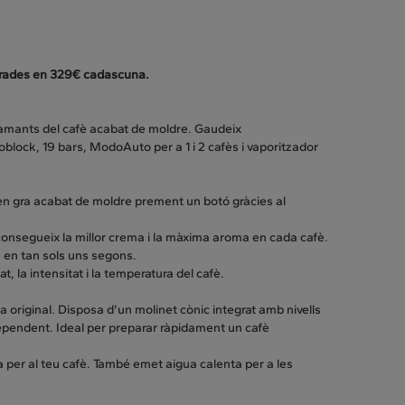
rades en 329€ cadascuna.
amants del cafè acabat de moldre. Gaudeix
lock, 19 bars, ModoAuto per a 1 i 2 cafès i vaporitzador
n gra acabat de moldre prement un botó gràcies al
onsegueix la millor crema i la màxima aroma en cada cafè.
 en tan sols uns segons.
, la intensitat i la temperatura del cafè.
 original. Disposa d'un molinet cònic integrat amb nivells
dependent. Ideal per preparar ràpidament un cafè
uma per al teu cafè. També emet aigua calenta per a les