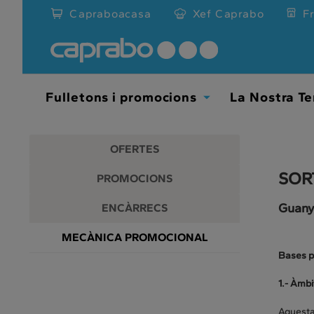
Promocions
Anar
Capraboacasa
Xef Caprabo
F
al
i
contingut
principal
descomptes
de
la
als
pàgina
Fulletons i promocions
La Nostra Te
Toggle
nostres
Dropdown
supermercats
OFERTES
SOR
PROMOCIONS
Guany
ENCÀRRECS
MECÀNICA PROMOCIONAL
Bases p
1.- Àmbi
Aquesta 