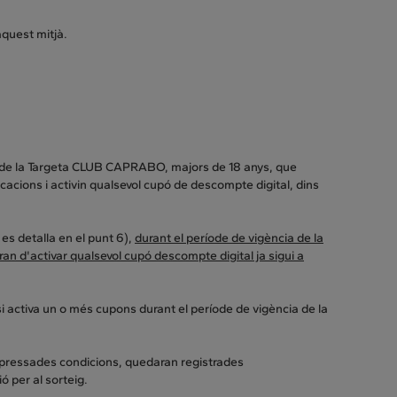
aquest mitjà.
als de la Targeta CLUB CAPRABO, majors de 18 anys, que
icacions i activin qualsevol cupó de descompte digital, dins
es detalla en el punt 6),
durant el període de vigència de la
an d'activar qualsevol cupó descompte digital ja sigui a
si activa un o més cupons durant el període de vigència de la
xpressades condicions, quedaran registrades
ó per al sorteig.