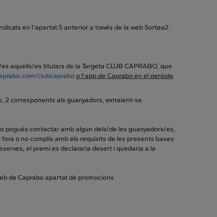
dicats en l'apartat 5 anterior a través de la web Sortea2.
ts/es aquells/es titulars de la Targeta CLUB CAPRABO, que
prabo.com/clubcaprabo
o l'app de Caprabo en el període
ros, 2 corresponents als guanyadors, extraient-se
 no pogués contactar amb algun dels/de les guanyadors/es,
fora o no complís amb els requisits de les presents bases
serves, el premi es declararia desert i quedaria a la
la web de Caprabo apartat de promocions