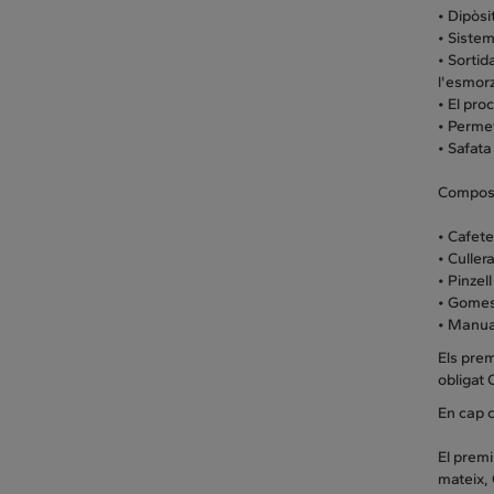
• Dipòsi
• Sistem
• Sortid
l'esmorz
• El pro
• Perme
• Safata
Compos
• Cafete
• Culler
• Pinzell
• Gomes
• Manua
Els prem
obligat 
En cap c
El premi
mateix, 