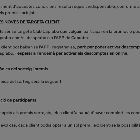
iment d'aquestes condicions resulta requisit indispensable, conforme a 
ls premis sortejats.
ES NOVES DE TARGETA CLIENT:
nts sense targeta Club Caprabo que vulguin participar en la promoció po
rabo.com/clubcaprabo o a l'APP de Caprabo.
l client pot baixar-se l'APP i registrar-se,
però per poder activar descomp
aprabo,
i esperar
a l'endemà
per activar els descomptes en online.
nica del sorteig i premis.
ica del sorteig serà la següent:
ció de participants.
r opció als premis sortejats, el/la client/a haurà d'haver complert les cond
evol cas, cada client podrà optar a un sol premi, excloent-se la possibilit