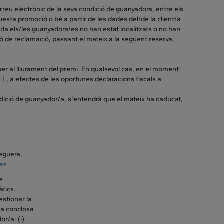
rreu electrònic de la seva condició de guanyadors, entre els
questa promoció o bé a partir de les dades del/de la client/a
rida els/les guanyadors/es no han estat localitzats o no han
ió de reclamació, passant el mateix a la següent reserva,
er al lliurament del premi. En qualsevol cas, en el moment
I., a efectes de les oportunes declaracions fiscals a
ondició de guanyador/a, s'entendrà que el mateix ha caducat,
eguera,
es
de
àtics.
estionar la
da conclosa
or/a: (i)