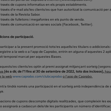
 través de cupons informatius en els propis establiments.
 través d'e-mail als/les clients/es que han autoritzat la comunicació per 
 través de la Revista Sabor.
 través de fulletons i megafonies en els punts de venda.
 través de comunicació en xarxes socials (Facebook, Twitter).
icions de participació.
articipar a la present promoció tots/es aquells/es titulars o addicion
registre a la web o a l'app de Caprabo, entrin en alguna d'aquestes 2 apl
bit temporal marcat per aquestes Bases.
quests/es clients/es optin al premi assignat mitjançant sorteig (segons 
ya
(és a dir, de l’1 fins al 30 de setembre de 2022, tots dos inclosos),
haur
e la web
www.caprabo.com/clubcaprabo
o l'app de Caprabo
.
ient/a tindrà només una participació en el sorteig amb independència de 
ya.
ivacions de cupons descompte digitals realitzades, que compleixin les e
o assignarà a cadascun dels/de les participants un número d'identificaci