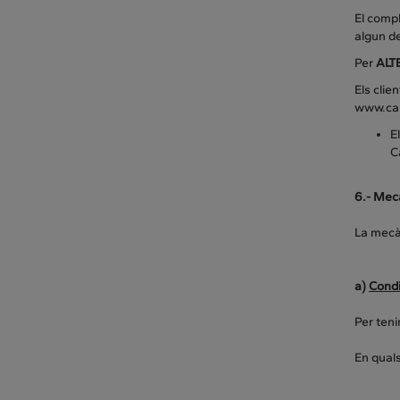
El compl
algun de
Per
ALT
Els clie
www.cap
E
C
6.- Mecà
La mecàn
a)
Condi
Per teni
En quals