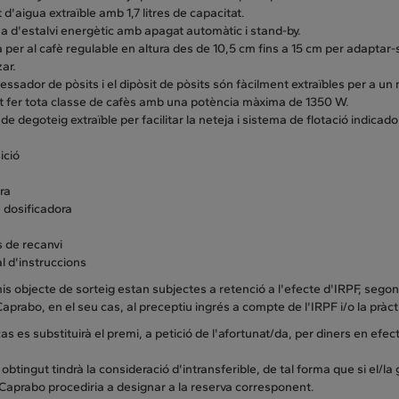
t d'aigua extraïble amb 1,7 litres de capacitat.
a d'estalvi energètic amb apagat automàtic i stand-by.
a per al cafè regulable en altura des de 10,5 cm fins a 15 cm per adaptar
ar.
cessador de pòsits i el dipòsit de pòsits són fàcilment extraïbles per a 
t fer tota classe de cafès amb una potència màxima de 1350 W.
 de degoteig extraïble per facilitar la neteja i sistema de flotació indica
ició
ra
a dosificadora
 de recanvi
l d'instruccions
is objecte de sorteig estan subjectes a retenció a l'efecte d'IRPF, segons
Caprabo, en el seu cas, al preceptiu ingrés a compte de l'IRPF i/o la pràc
as es substituirà el premi, a petició de l'afortunat/da, per diners en efect
 obtingut tindrà la consideració d'intransferible, de tal forma que si el/
Caprabo procediria a designar a la reserva corresponent.