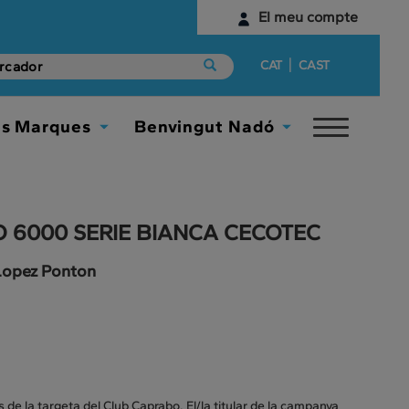
El meu compte
Identifica't
|
CAT
CAST
Encara no tens un compte digital?
es Marques
Benvingut Nadó
Toggle
Comença aquí
Toggle
Toggle
navigat
Dropdown
Dropdown
O 6000 SERIE BIANCA CECOTEC
 Lopez Ponton
s de la targeta del Club Caprabo. El/la titular de la campanya