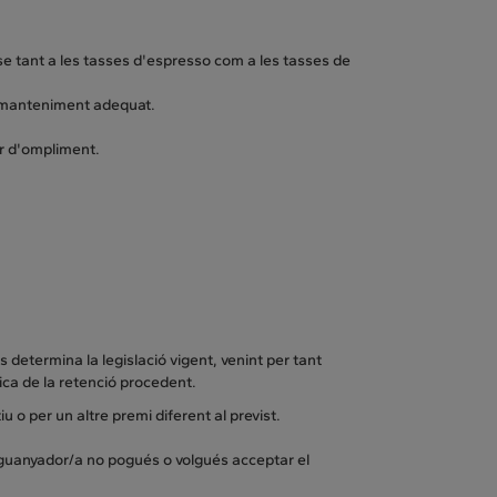
-se tant a les tasses d'espresso com a les tasses de
un manteniment adequat.
dor d'ompliment.
 determina la legislació vigent, venint per tant
tica de la retenció procedent.
iu o per un altre premi diferent al previst.
la guanyador/a no pogués o volgués acceptar el