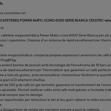
s.
is consistiran en:
CAFETERES POWER MATIC-CCINO 6000 SERIE BIANCA CECOTEC
valo
ció
 cafetera megautomàtica Power Matic-ccino 6000 Sèrie Bianca per als 
sos i caputxinos. Disposa d'un sistema de ràpid escalfament per thermob
le.
fetera megautomàtica compacta prepara espressos i americans de cafè e
 Plug&Play.
va potent bomba de pressió amb tecnologia de ForceAroma de 19 bars ac
ma de ràpid escalfament per Thermoblock que garanteix un cafè perfecte
ta a tots els gustos, pots personalitzar i memoritzar fàcilment la quantitat
la gran LCD altament intuïtiva.
òsit de 250 g de cafè en gra hermètic garanteix el manteniment de l'aroma
 ajustable. Permet realitzar cafès amb cafè molt gràcies a l'entrada in
ïnat sempre que ho desitgis.
 un vaporitzador per texturitzar la llet al teu gust i obtenir la millor esc
s.
ma AlwaysClean de neteja per mantenir sempre a punt la cafetera.