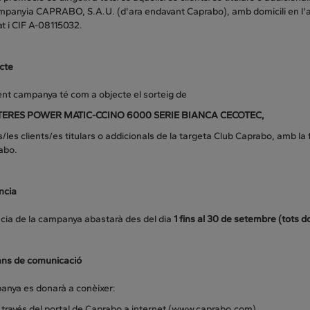
ompanyia CAPRABO, S.A.U. (d'ara endavant Caprabo), amb domicili en l'a
t i CIF A-08115032.
cte
ent campanya té com a objecte el sorteig de
ERES POWER MATIC-CCINO 6000 SERIE BIANCA CECOTEC
,
s/les clients/es titulars o addicionals de la targeta Club Caprabo, amb la f
abo.
ncia
ncia de la campanya abastarà des del dia
1 fins al 30 de setembre (tots d
jans de comunicació
anya es donarà a conèixer:
 través del portal de Caprabo a internet (www.caprabo.com).