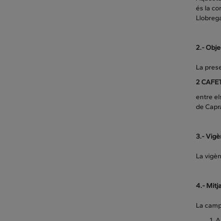
és la c
Llobrega
2.- Obje
La pres
2
CAFET
entre el
de Capr
3.- Vigè
La vigè
4.- Mit
La camp
A