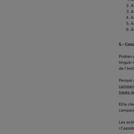
A
A
A
A
A
5.- Cond
Podran p
tinguin 
de l'àm
Perquè a
campan
través d
El/la cl
campan
Les act
i Caprab