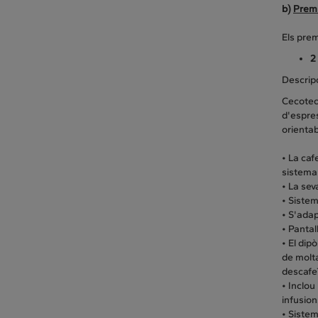
b)
Premi
Els prem
2
Descrip
Cecotec
d'espres
orientab
• La ca
sistema
• La se
• Siste
• S'adap
• Pantal
• El dip
de molta
descafe
• Inclou
infusion
• Siste