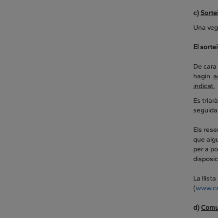
c)
Sorte
Una vega
El sorte
De cara 
hagin
a
indicat.
Es triar
seguida
Els res
que algu
per a po
disposic
La llist
(
www.ca
d)
Comun