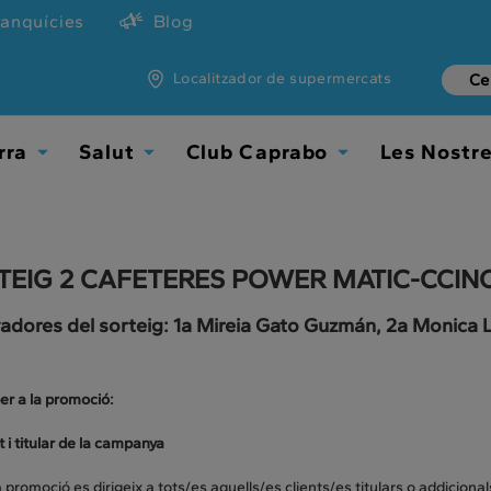
ranquícies
Blog
Localitzador de supermercats
rra
Salut
Club Caprabo
Les Nostr
Toggle
Toggle
Toggle
Dropdown
Dropdown
Dropdown
TEIG 2 CAFETERES POWER MATIC-CCIN
adores del sorteig: 1a Mireia Gato Guzmán, 2a Monica
er a la promoció:
t i titular de la campanya
promoció es dirigeix a tots/es aquells/es clients/es titulars o addicional