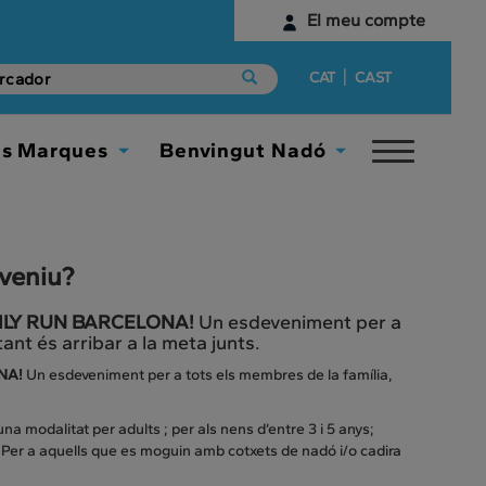
El meu compte
Identifica't
|
CAT
CAST
Encara no tens un compte digital?
es Marques
Benvingut Nadó
Toggle
Comença aquí
Toggle
Toggle
navigat
Dropdown
Dropdown
 veniu?
FAMILY RUN BARCELONA!
Un esdeveniment per a
ant és arribar a la meta junts.
ONA!
Un esdeveniment per a tots els membres de la família,
a modalitat per adults ; per als nens d’entre 3 i 5 anys;
s. Per a aquells que es moguin amb cotxets de nadó i/o cadira