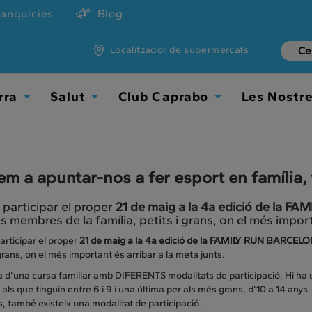
ranquícies
Blog
Localitzador de supermercats
rra
Salut
Club Caprabo
Les Nostr
Toggle
Toggle
Toggle
Dropdown
Dropdown
Dropdown
em a apuntar-nos a fer esport en família,
 participar el proper
21 de maig a la 4a edició de la 
ls membres de la família, petits i grans, on el més import
articipar el proper
21 de maig a la 4a edició de la FAMILY RUN BARCEL
 grans, on el més important és arribar a la meta junts.
a d’una cursa familiar amb DIFERENTS modalitats de participació. Hi ha un
als que tinguin entre 6 i 9 i una última per als més grans, d’10 a 14 any
, també existeix una modalitat de participació.