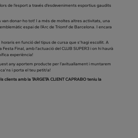
ors de l’esport a través d’esdeveniments esportius gaudits
es van donar-ho tot! I a més de moltes altres activitats, una
l’emblemàtic espai de l’Arc de Triomf de Barcelona. I encara
.
aris en funció del tipus de cursa que s’hagi escollit. A
la Festa Final, amb l’actuació del CLUB SUPER3 i on hi haurà
ífica experiència!
quest any aportem producte per l’avituallament i muntarem
ca’ns i porta el teu petit/a!
 clients amb la TARGETA CLIENT CAPRABO teniu la