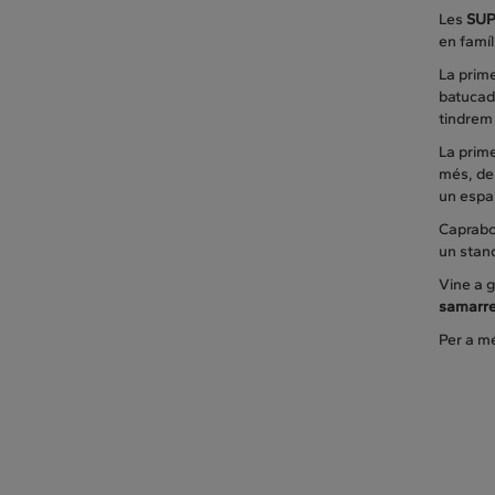
Les
SUP
en famíl
La prime
batucada
tindrem
La prime
més, des
un espai
Caprabo
un stand
Vine a g
samarret
Per a m