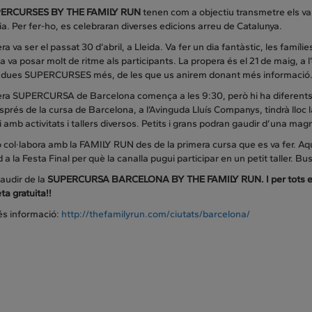
ERCURSES BY THE FAMILY RUN
tenen com a objectiu transmetre els val
ia. Per fer-ho, es celebraran diverses edicions arreu de Catalunya.
ra va ser el passat 30 d’abril, a Lleida. Va fer un dia fantàstic, les famíli
 va posar molt de ritme als participants. La propera és el 21 de maig, a 
 dues SUPERCURSES més, de les que us anirem donant més informació
ra SUPERCURSA de Barcelona comença a les 9:30, però hi ha diferents hor
prés de la cursa de Barcelona, a l’Avinguda Lluís Companys, tindrà lloc 
 amb activitats i tallers diversos. Petits i grans podran gaudir d’una magn
 col·labora amb la FAMILY RUN des de la primera cursa que es va fer. A
 a la Festa Final per què la canalla pugui participar en un petit taller. Bus
audir de la
SUPERCURSA BARCELONA BY THE FAMILY RUN. I per tots els
a gratuita!!
és informació:
http://thefamilyrun.com/ciutats/barcelona/