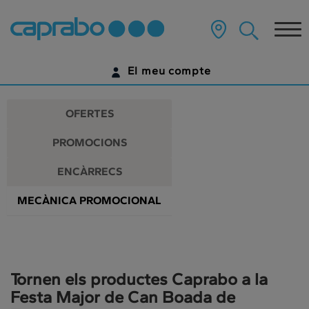
Promocions
Anar
al
Tog
i
contingut
principal
nav
descomptes
de
El meu compte
la
als
pàgina
IDENTIFICA'T
nostres
OFERTES
supermercats
ENCARA NO TENS UN COMPTE DIGITAL?
PROMOCIONS
COMENÇA AQUÍ
ENCÀRRECS
MECÀNICA PROMOCIONAL
Tornen els productes Caprabo a la
Festa Major de Can Boada de