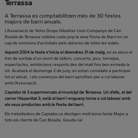
Terrassa
A Terrassa es comptabilitzen més de 30 festes
majors de barri anuals.
L’Associació de Veïns Grups Gibraltar-Lluís Companys de Can
Boada de Terrassa celebra cada juny la seva Festa de Barri en un
cap de setmana d’activitats pels veïns/es de totes les edats.
Aquest 2024 la festa s’inicia el divendres 31 de maig,
on es dona el
tret de sortida d’un munt de tallers, concerts, jocs, tornejos,
espectacles, exhibicions i esports des del matí fins ben entrada la
nit. Acabarà el diumenge 2 de juny, on estan convidats a participar
tot el veïnat, i els comerços del barri aprofiten per a col·laborar
amb l’Associació.
Caprabo té 3 supermercats al municipi de Terrassa. Un d’ells, el del
carrer Hispanitat 3, està al barri i enguany torna a col.laborar amb
els seus productes amb la Festa del barri.
Els treballadors de Caprabo us desitgen molt bona festa Major a
tots els clients de Can Boada. Gaudiu-la!