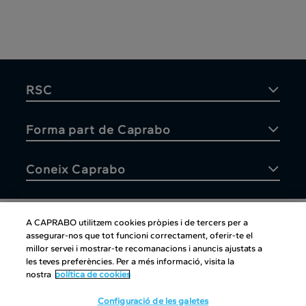
RSC
Forma part de Caprabo
Coneix Caprabo
A CAPRABO utilitzem cookies pròpies i de tercers per a
assegurar-nos que tot funcioni correctament, oferir-te el
Atenció al client
millor servei i mostrar-te recomanacions i anuncis ajustats a
les teves preferències. Per a més informació, visita la
nostra
política de cookies
Configuració de les galetes