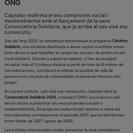
ONG
Caprabo reafirma el seu compromís social i
mediambiental amb el llançament de la seva
Convocatòria Solidària, que ja arriba al seu sisè any
consecutiu.
Des de l’any 2020, la companyia desenvolupa el programa
Cèntims
Solidaris
, una iniciativa destinada a donar suport a entitats sense
ànim de lucre que treballen en projectes socials i de protecció del
medi ambient. Gràcies a aquest programa, s’han aconseguit
recaptar més d’1,1 milions d’euros a partir de més de 8 milions de
microdonacions, contribuint a millorar la qualitat de vida de
persones en situació de vulnerabilitat i a preservar l’entorn més
proper.
En aquest context, i per sisè any consecutiu, Caprabo obre la
Convocatòria Solidària 2026
, convidant ONG i associacions del
tercer sector a presentar els seus projectes socials o
mediambientals. Els projectes seleccionats optaran a rebre els
microdonatius corresponents al període 2027, que es distribuiran
entre febrer de 2027 i gener de 2028.
Les entitats interessades poden presentar la seva candidatura