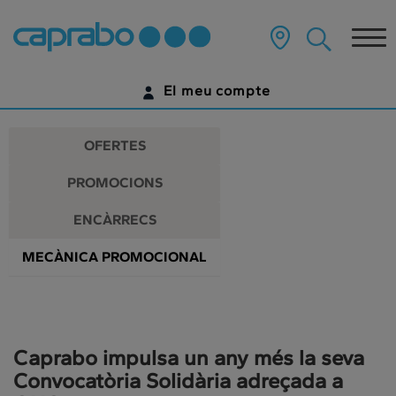
Promocions
Anar
al
Tog
i
contingut
principal
nav
descomptes
de
El meu compte
la
als
pàgina
IDENTIFICA'T
nostres
OFERTES
supermercats
ENCARA NO TENS UN COMPTE DIGITAL?
PROMOCIONS
COMENÇA AQUÍ
ENCÀRRECS
MECÀNICA PROMOCIONAL
Caprabo impulsa un any més la seva
Convocatòria Solidària adreçada a