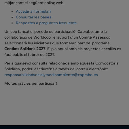
mitjançant el següent enllaç web:
Accedir al formulari
Consultar les bases
Respostes a preguntes freqüents
Un cop tancat el període de participació, Caprabo, amb la
col·laboració de Worldcoo i el suport d’un Comitè Assessor,
seleccionarà les iniciatives que formaran part del programa
Cèntims Solidaris 2027
. El pla anual amb els projectes escollits es
farà públic el febrer de 2027.
Per a qualsevol consulta relacionada amb aquesta Convocatòria
Solidària, podeu escriure'ns a través del correu electrònic:
responsabilidadsocialymedioambiente@caprabo.es
Moltes gràcies per participar!