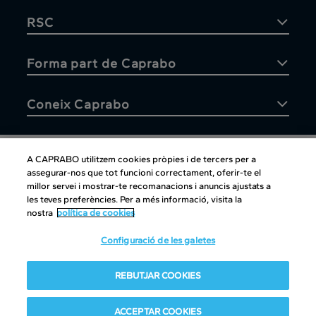
RSC
Forma part de Caprabo
Coneix Caprabo
A CAPRABO utilitzem cookies pròpies i de tercers per a
assegurar-nos que tot funcioni correctament, oferir-te el
Atenció al client
millor servei i mostrar-te recomanacions i anuncis ajustats a
les teves preferències. Per a més informació, visita la
nostra
política de cookies
Configuració de les galetes
Atenció al client
|
Copyright
|
Política de cookies
|
Avís legal
|
REBUTJAR COOKIES
Canal intern d'informació
Condiciones del club
|
Política de Protección de datos
ACCEPTAR COOKIES