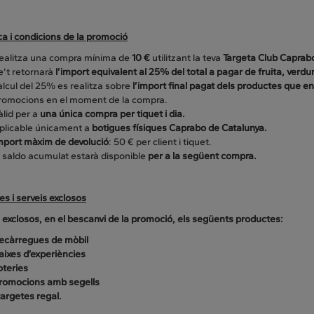
a i condicions de la promoció
ealitza una compra mínima de
10 €
utilitzant la teva
Targeta Club Caprab
e’t retornarà
l’import equivalent al 25% del total a pagar de fruita, verdu
àlcul del 25% es realitza sobre
l’import final pagat dels productes que e
romocions en el moment de la compra.
àlid per a
una única compra per tiquet i dia.
plicable únicament a
botigues físiques Caprabo de Catalunya.
mport màxim de devolució
: 50 € per client i tiquet.
l saldo acumulat estarà disponible
per a la següent compra.
s i serveis exclosos
n
exclosos, en el bescanvi de la promoció, els següents productes:
ecàrregues de mòbil
aixes d’experiències
oteries
romocions amb segells
 targetes regal.