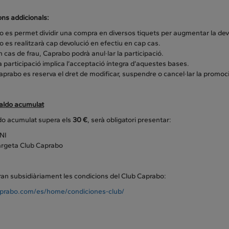
ons addicionals:
o es permet dividir una compra en diversos tiquets per augmentar la dev
o es realitzarà cap devolució en efectiu en cap cas.
n cas de frau, Caprabo podrà anul·lar la participació.
a participació implica l’acceptació íntegra d’aquestes bases.
aprabo es reserva el dret de modificar, suspendre o cancel·lar la promoci
saldo acumulat
ldo acumulat supera els
30 €
, serà obligatori presentar:
NI
argeta Club Caprabo
ran subsidiàriament les condicions del Club Caprabo:
rabo.com/es/home/condiciones-club/