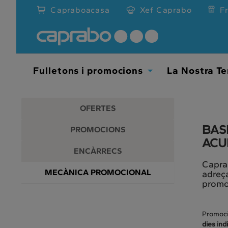
Promocions
Anar
Capraboacasa
Xef Caprabo
F
al
i
contingut
principal
descomptes
de
la
als
pàgina
Fulletons i promocions
La Nostra Te
Toggle
nostres
Dropdown
supermercats
OFERTES
BAS
PROMOCIONS
ACU
ENCÀRRECS
Caprab
MECÀNICA PROMOCIONAL
adreça
promo
Promoció
dies ind