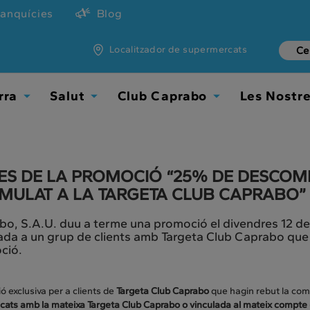
ranquícies
Blog
Localitzador de supermercats
rra
Salut
Club Caprabo
Les Nostr
Toggle
Toggle
Toggle
Dropdown
Dropdown
Dropdown
ES DE LA PROMOCIÓ “25% DE DESCOMPT
MULAT A LA TARGETA CLUB CAPRABO”
o, S.A.U. duu a terme una promoció el divendres 12 de j
da a un grup de clients amb Targeta Club Caprabo que
ció.
 exclusiva per a clients de
Targeta Club Caprabo
que hagin rebut la co
icats amb la mateixa Targeta Club Caprabo
o vinculada al mateix compte (