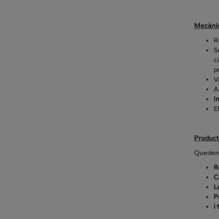
Mecànic
R
S
c
p
V
A
I
E
Producte
Quede
R
C
L
P
i