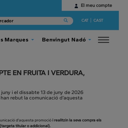
El meu compte
Identifica't
|
CAT
CAST
Encara no tens un compte digital?
es Marques
Benvingut Nadó
Toggle
Comença aquí
Toggle
Toggle
navigat
Dropdown
Dropdown
E EN FRUITA I VERDURA,
uny i el dissabte 13 de juny de 2026
 han rebut la comunicació d’aquesta
municació d’aquesta promoció
i realitzin la seva compra els
targeta titular o addicional).