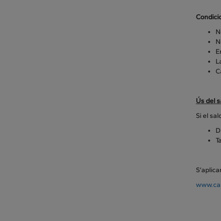
Condici
N
N
E
L
C
Ús del 
Si el sa
D
T
S’aplica
www.cap