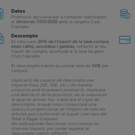
Dates
Promoció exclusiva per a compres realitzades
el
dimecres 7/05/2025
amb la targeta Club
Caprabo.
Descompte
Et retornem
25% de l'import de la teva compra
enen cafès, xocolates i galetes
, reflectit al teu
tiquet de compra, acumulat a la teva targeta
Club Caprabo.
El descompte màxim acumulat serà de
50€
per
compra.
L'aplicació de cupons de descompte per
imports fixos (5€, 10€, etc.) de manera
conjunta amb la present promoció, implicarà
una afectació de la promoció, en la mesura en
la qual en primer lloc s'aplicarà el cupó de
descompte, la qual cosa comportarà una
reducció proporcional de l'import de tots els
articles que conformen el tiquet i per tant del
Total a Pagar d'aquest.
No està permès fraccionar una compra en
diversos tiquets, per poder superar el
descompte màxim reflectit.