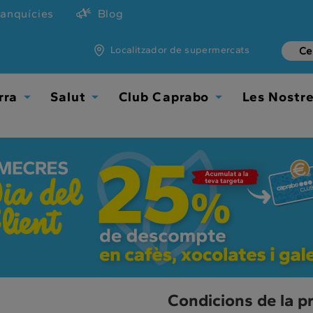
ranquícies
Blog
Localitzador de supermercats
rra
Salut
Club Caprabo
Les Nostr
Toggle
Toggle
Toggle
Dropdown
Dropdown
Dropdown
Condicions de la p