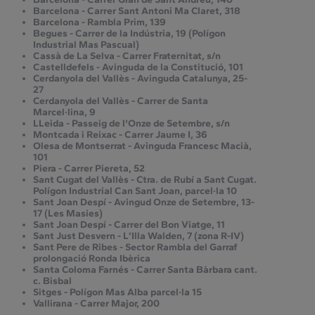
Barcelona - Carrer Sant Antoni Ma Claret, 318
Barcelona - Rambla Prim, 139
Begues - Carrer de la Indústria, 19 (Polígon
Industrial Mas Pascual)
Cassà de La Selva - Carrer Fraternitat, s/n
Castelldefels - Avinguda de la Constitució, 101
Cerdanyola del Vallès - Avinguda Catalunya, 25-
27
Cerdanyola del Vallès - Carrer de Santa
Marcel·lina, 9
LLeida - Passeig de l'Onze de Setembre, s/n
Montcada i Reixac - Carrer Jaume I, 36
Olesa de Montserrat - Avinguda Francesc Macià,
101
Piera - Carrer Piereta, 52
Sant Cugat del Vallès - Ctra. de Rubí a Sant Cugat.
Polígon Industrial Can Sant Joan, parcel·la 10
Sant Joan Despí - Avingud Onze de Setembre, 13-
17 (Les Masies)
Sant Joan Despí - Carrer del Bon Viatge, 11
Sant Just Desvern - L’Illa Walden, 7 (zona R-IV)
Sant Pere de Ribes - Sector Rambla del Garraf
prolongació Ronda Ibèrica
Santa Coloma Farnés - Carrer Santa Bàrbara cant.
c. Bisbal
Sitges - Polígon Mas Alba parcel·la 15
Vallirana - Carrer Major, 200