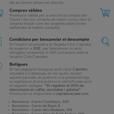
No es tornen diners en efectiu.
Compres vàlides
Promoció vàlida per a una única compra per
tiquet i dia
(un compte de client inclou tant la
targeta titular com les targetes addicionals
adherides al mateix compte)
.
Condicions per bescanviar el descompte
Si l'import acumulat a la Targeta Club Caprabo
és superior a
30€
, per bescanviar-lo serà
obligatori presentar el DNI juntament amb la
targeta Club Caprabo.
Botigues
En les següents botigues amb rètol
Caprabo
situades a Catalunya, en les quals, durant
aquest període, es publiciti a la pròpia botiga
la realització d'una promoció identificada amb
el següent eslògan:
“Et regalem el 25% de
descompte en cafès, xocolates i galetes”
.
Promoció no disponible a
capraboacasa.com
Barcelona - Carrer Castillejos, 320
Barcelona - Carrer de Bigai, 6
Barcelona - Carrer dels Madrazo, 100
Barcelona - Carrer Gran de Sant Andreu, 140