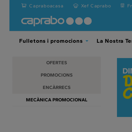
Promocions
Anar
Capraboacasa
Xef Caprabo
F
al
i
contingut
principal
descomptes
de
la
als
pàgina
Fulletons i promocions
La Nostra Te
Toggle
nostres
Dropdown
supermercats
OFERTES
PROMOCIONS
ENCÀRRECS
MECÀNICA PROMOCIONAL