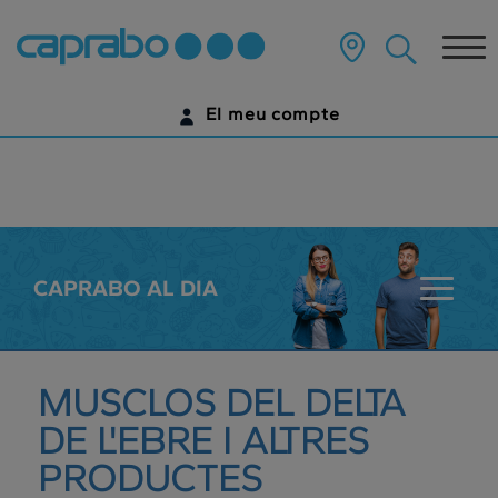
???
label.access.jump.content???
Tog
nav
El meu compte
IDENTIFICA'T
ENCARA NO TENS UN COMPTE DIGITAL?
COMENÇA AQUÍ
CAPRABO AL DIA
???
key.sala
MUSCLOS DEL DELTA
DE L'EBRE I ALTRES
PRODUCTES