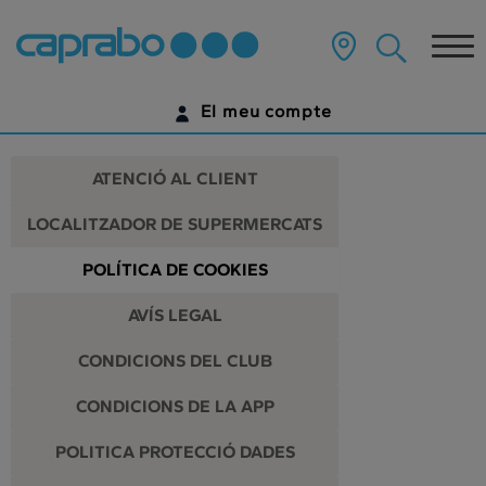
Anar
al
Tog
contingut
principal
nav
de
El meu compte
la
pàgina
IDENTIFICA'T
ATENCIÓ AL CLIENT
ENCARA NO TENS UN COMPTE DIGITAL?
LOCALITZADOR DE SUPERMERCATS
COMENÇA AQUÍ
POLÍTICA DE COOKIES
AVÍS LEGAL
CONDICIONS DEL CLUB
CONDICIONS DE LA APP
POLITICA PROTECCIÓ DADES