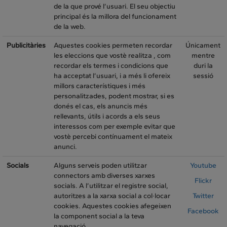
de la que prové l’usuari. El seu objectiu
principal és la millora del funcionament
de la web.
Publicitàries
Aquestes cookies permeten recordar
Únicament
les eleccions que vostè realitza , com
mentre
recordar els termes i condicions que
duri la
ha acceptat l’usuari, i a més li ofereix
sessió
millors característiques i més
personalitzades, podent mostrar, si es
donés el cas, els anuncis més
rellevants, útils i acords a els seus
interessos com per exemple evitar que
vostè percebi contínuament el mateix
anunci.
Socials
Alguns serveis poden utilitzar
Youtube
connectors amb diverses xarxes
Flickr
socials. A l’utilitzar el registre social,
autoritzes a la xarxa social a col·locar
Twitter
cookies. Aquestes cookies afegeixen
Facebook
la component social a la teva
navegació.