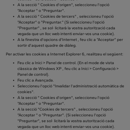
A la secció " Cookies d'origen", seleccioneu l'opció
"Acceptar " o "Preguntar".
A la secció " Cookies de tercers" , seleccioneu l'opció
"Acceptar" o "Preguntar.” (Si seleccioneu l'opció
"Preguntar" , se sol· licitarà la vostra autorització cada
vegada que un lloc web intenti enviar-vos una cookie).
A la finestra d'opcions d'Internet , feu clic a “Acceptar” per
sortir d'aquest quadre de diàleg.
Per activar les cookies a Internet Explorer 6, realitzeu el següent:
Feu clic a Inici > Panel de control. (En el mode de vista
clàssica de Windows XP , feu clic a Inici > Configuració >
Panel de control).
Feu clic a Avançada.
Seleccioneu l'opció "Invalidar l'administració automàtica de
cookies".
A la secció " Cookies d'origen", seleccioneu l'opció
"Acceptar " o "Preguntar".
A la secció "Cookies de tercers" , seleccioneu l'opció
"Acceptar " o "Preguntar". (Si seleccioneu l'opció
"Preguntar", se sol· licitarà la vostra autorització cada
vegada que un lloc web intenti enviar-vos una cookie).