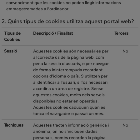
convenciment que les cookies no poden llegir informacions
emmagatzemades a l'ordinador.
2. Quins tipus de cookies utilitza aquest portal web?
Tipus de
Descripció / Finalitat
Tercers
Cookies
Sessió
Aquestes cookies són necessàries per
No
al correcte ús de la pàgina web, com
per a la sessió d’usuaris, o per navegar
de forma ininterrompuda recordant
opcions d’idioma o país. S’utilitzen per
a identificar a l’usuari, si fos necessari
accedir a un àrea de registre. Sense
aquestes cookies, molts dels serveis
disponibles no estarien operatius.
Aquestes cookies caduquen quan es
tanca el navegador o passat un mes.
Tècniques
Aquestes tracten informació genèrica i
No
anònima, on no s’inclouen dades
personals, només recorden la pàgina