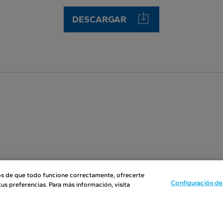
DESCARGAR
s de que todo funcione correctamente, ofrecerte
Configuración de
us preferencias. Para más información, visita
orma parte de Caprabo
Conoce Caprabo
anquicias
Caprabo