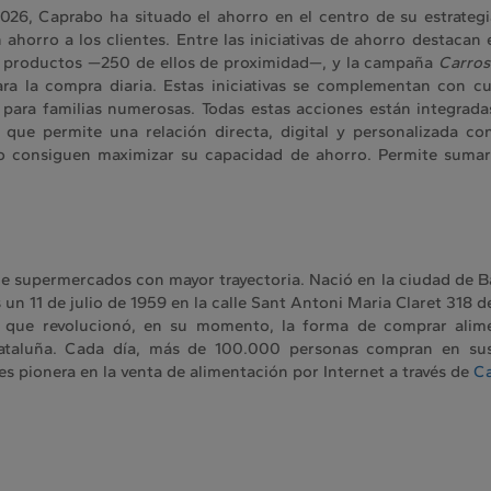
2026, Caprabo ha situado el ahorro en el centro de su estrateg
 ahorro a los clientes. Entre las iniciativas de ahorro destaca
0 productos —250 de ellos de proximidad—, y la campaña
Carros
 para la compra diaria. Estas iniciativas se complementan con 
 para familias numerosas. Todas estas acciones están integrad
y que permite una relación directa, digital y personalizada c
bo consiguen maximizar su capacidad de ahorro. Permite suma
e supermercados con mayor trayectoria. Nació en la ciudad de Ba
n 11 de julio de 1959 en la calle Sant Antoni Maria Claret 318 d
a que revolucionó, en su momento, la forma de comprar ali
Cataluña. Cada día, más de 100.000 personas compran en sus
s pionera en la venta de alimentación por Internet a través de
C