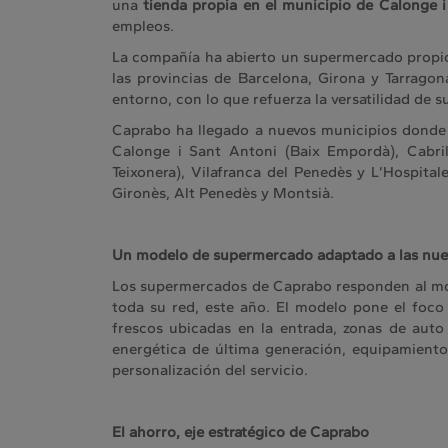
una
tienda propia en el municipio de Calonge i
empleos.
La compañía ha abierto un supermercado propio,
las provincias de Barcelona, Girona y Tarrago
entorno, con lo que refuerza la versatilidad de 
Caprabo ha llegado a nuevos municipios donde n
Calonge i Sant Antoni (Baix Empordà), Cabril
Teixonera), Vilafranca del Penedès y L’Hospita
Gironès, Alt Penedès y Montsià.
Un modelo de supermercado adaptado a las nue
Los supermercados de Caprabo responden al mod
toda su red, este año. El modelo pone el foco 
frescos ubicadas en la entrada, zonas de auto
energética de última generación, equipamiento
personalización del servicio.
El ahorro, eje estratégico de Caprabo