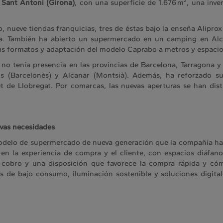
 Sant Antoni (Girona)
, con una superficie de 1.676 m², una inve
 nueve tiendas franquicias, tres de éstas bajo la enseña Alipro
na. También ha abierto un supermercado en un camping en Alca
sus formatos y adaptación del modelo Caprabo a metros y espacios
o tenía presencia en las provincias de Barcelona, Tarragona y
s (Barcelonès) y Alcanar (Montsià). Además, ha reforzado su
let de Llobregat. Por comarcas, las nuevas aperturas se han dis
vas necesidades
elo de supermercado de nueva generación que la compañía ha d
en la experiencia de compra y el cliente, con espacios diáfano
 cobro y una disposición que favorece la compra rápida y cóm
s de bajo consumo, iluminación sostenible y soluciones digita