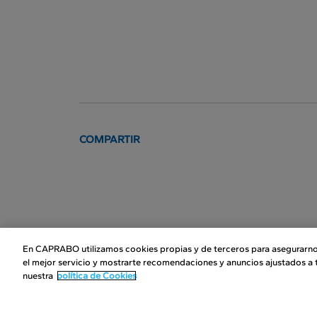
COMPARTIR
En CAPRABO utilizamos cookies propias y de terceros para asegurarno
el mejor servicio y mostrarte recomendaciones y anuncios ajustados a t
RSC
F
nuestra
política de Cookies
Compromiso responsable
Elige bueno elige sano
Fr