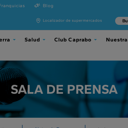
Franquicias
Blog
Localizador de supermercados
erra
Salud
Club Caprabo
Nuestra
TOGGLE
TOGGLE
TOGGLE
DROPDOWN
DROPDOWN
DROPDOWN
SALA DE PRENSA