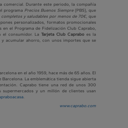
ia comercial. Durante este periodo, la compañía
n el programa
Precios Buenos Siempre
(PBS), que
 completos y saludables por menos de 70€
, que
cupones personalizados, formatos promocionales
as en el Programa de Fidelización Club Caprabo,
on el consumidor. La
Tarjeta Club Caprabo
es la
r y acumular ahorro, con unos importes que se
rcelona en el año 1959, hace más de 65 años. El
e Barcelona. La emblemática tienda sigue abierta
mentación. Caprabo tiene una red de unos 300
 supermercados y un millón de clientes usan
apraboacasa
.
www.caprabo.com