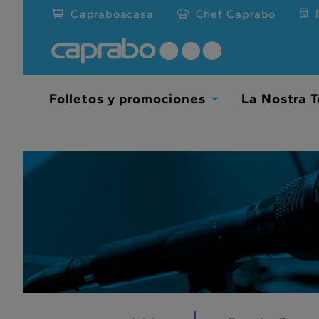
???
Capraboacasa
Chef Caprabo
label.access.jump.content???
Folletos y promociones
La Nostra T
TOGGLE
DROPDOWN