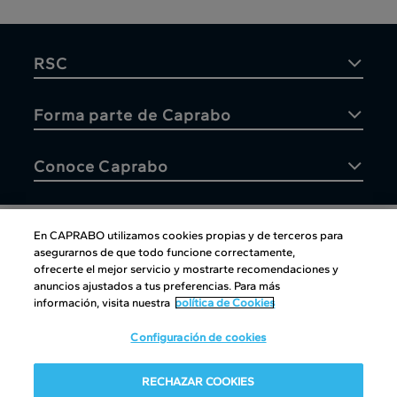
RSC
Forma parte de Caprabo
Conoce Caprabo
En CAPRABO utilizamos cookies propias y de terceros para
asegurarnos de que todo funcione correctamente,
Atención al cliente
ofrecerte el mejor servicio y mostrarte recomendaciones y
anuncios ajustados a tus preferencias. Para más
información, visita nuestra
política de Cookies
Configuración de cookies
Atención al cliente
|
Copyright
|
Política de cookies
|
Aviso
RECHAZAR COOKIES