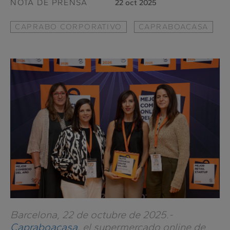
NOTA DE PRENSA
22 oct 2025
CAPRABO CORPORATIVO
CAPRABOACASA
Barcelona, 22 de octubre de 2025.-
Capraboacasa
, el supermercado online de