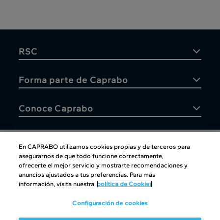
RSC
Forma parte de Caprabo
Conoce Caprabo
En CAPRABO utilizamos cookies propias y de terceros para
asegurarnos de que todo funcione correctamente,
Atención al cliente
ofrecerte el mejor servicio y mostrarte recomendaciones y
anuncios ajustados a tus preferencias. Para más
información, visita nuestra
política de Cookies
Configuración de cookies