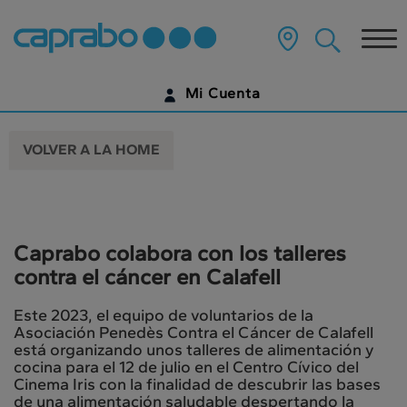
Ir
al
Tog
contenido
principal
nav
de
Mi Cuenta
la
página
IDENTIFÍCATE
VOLVER A LA HOME
¿AÚN NO TIENES UNA CUENTA DIGITAL?
EMPIEZA AQUÍ
Caprabo colabora con los talleres
contra el cáncer en Calafell
Este 2023, el equipo de voluntarios de la
Asociación Penedès Contra el Cáncer de Calafell
está organizando unos talleres de alimentación y
cocina para el 12 de julio en el Centro Cívico del
Cinema Iris con la finalidad de descubrir las bases
de una alimentación saludable despertando la