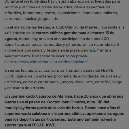
Durante el resto de días hay un gran abanico de actividades para
vecinos y vecinas de todas las edades, desde espectáculos
infantiles, habaneras, teatro, exposiciones, caminatas, talleres,
sardanas, música, juegos, etc.
En el marco de las fiestas, el Club Olímpic de Manlleu nos invita a la
46ª edición de la
carrera atlética gratuita para el martes 15 de
agosto
, donde hay previsto una participación de unos 400
deportistas de todas las edades y géneros, en un recorrido de 5
kilómetros con salida y llegada en la plaza Bernadí, frente al
Ayuntamiento. Es necesaria inscripción previa
al
http://www.olimpicmanlleu.cat/inscripcions/
.
En estas fechas, a su vez, conviven las actividades de FES-TE
JOVE, que abre un extenso programa de actividades musicales y
artísticas, como el cantabares, juegos, circo, arte, correfoc, bingo
y concurso de arroces.
El supermercado Caprabo de Manlleu, hace 25 años que abrió sus
puertas en el paseo del Doctor Joan Oliveres, núm. 118 del
municipio y forma parte de la vida del barrio. Desde hace años el
supermercado colabora en la carrera atlética, aportando las aguas
para los deportistas participantes. Este año también volverá a
aportar para el FES-TE JOVE.