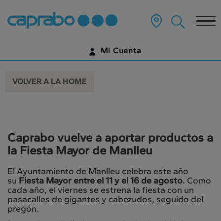
Ir
al
Tog
contenido
principal
nav
de
Mi Cuenta
la
página
IDENTIFÍCATE
VOLVER A LA HOME
¿AÚN NO TIENES UNA CUENTA DIGITAL?
EMPIEZA AQUÍ
Caprabo vuelve a aportar productos a
la Fiesta Mayor de Manlleu
El Ayuntamiento de Manlleu celebra este año
su
Fiesta Mayor entre el 11 y el 16 de agosto.
Como
cada año, el viernes se estrena la fiesta con un
pasacalles de gigantes y cabezudos, seguido del
pregón.